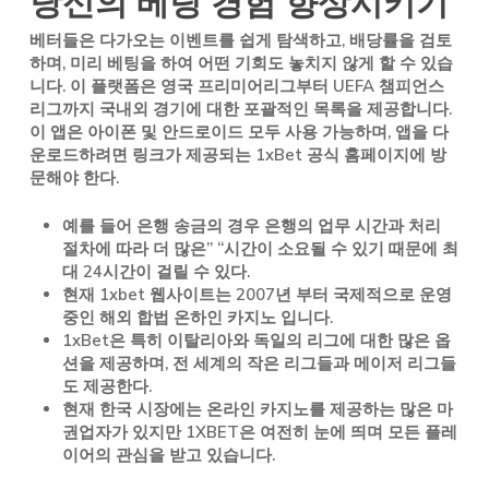
당신의 베팅 경험 향상시키기
베터들은 다가오는 이벤트를 쉽게 탐색하고, 배당률을 검토
하며, 미리 베팅을 하여 어떤 기회도 놓치지 않게 할 수 있습
니다. 이 플랫폼은 영국 프리미어리그부터 UEFA 챔피언스
리그까지 국내외 경기에 대한 포괄적인 목록을 제공합니다.
이 앱은 아이폰 및 안드로이드 모두 사용 가능하며, 앱을 다
운로드하려면 링크가 제공되는 1xBet 공식 홈페이지에 방
문해야 한다.
예를 들어 은행 송금의 경우 은행의 업무 시간과 처리
절차에 따라 더 많은” “시간이 소요될 수 있기 때문에 최
대 24시간이 걸릴 수 있다.
현재 1xbet 웹사이트는 2007년 부터 국제적으로 운영
중인 해외 합법 온하인 카지노 입니다.
1xBet은 특히 이탈리아와 독일의 리그에 대한 많은 옵
션을 제공하며, 전 세계의 작은 리그들과 메이저 리그들
도 제공한다.
현재 한국 시장에는 온라인 카지노를 제공하는 많은 마
권업자가 있지만 1XBET은 여전히 ​​눈에 띄며 모든 플레
이어의 관심을 받고 있습니다.