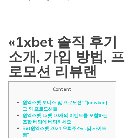
«1xbet 솔직 후기
소개, 가입 방법, 프
로모션 리뷰랜
Content
원엑스벳 보너스 및 프로모션” “[newline]
그 외 프로모션들
원엑스벳 1x벳 10개의 이벤트를 포함하는
조합 베팅에 베팅하세요
Bet원엑스벳 2024 우회주소» «및 사이트
평”