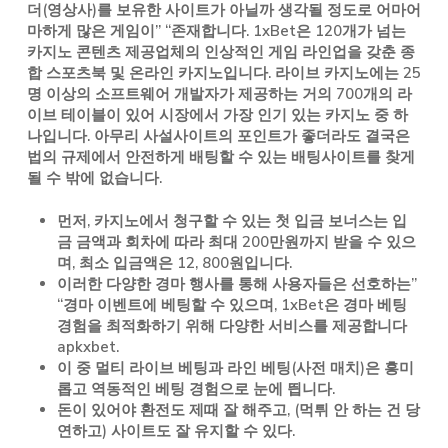
더(영상사)를 보유한 사이트가 아닐까 생각될 정도로 어마어
마하게 많은 게임이” “존재합니다. 1xBet은 120개가 넘는
카지노 콘텐츠 제공업체의 인상적인 게임 라인업을 갖춘 종
합 스포츠북 및 온라인 카지노입니다. 라이브 카지노에는 25
명 이상의 소프트웨어 개발자가 제공하는 거의 700개의 라
이브 테이블이 있어 시장에서 가장 인기 있는 카지노 중 하
나입니다. 아무리 사설사이트의 포인트가 좋더라도 결국은
법의 규제에서 안전하게 배팅할 수 있는 배팅사이트를 찾게
될 수 밖에 없습니다.
먼저, 카지노에서 청구할 수 있는 첫 입금 보너스는 입
금 금액과 회차에 따라 최대 200만원까지 받을 수 있으
며, 최소 입금액은 12, 800원입니다.
이러한 다양한 경마 행사를 통해 사용자들은 선호하는”
“경마 이벤트에 베팅할 수 있으며, 1xBet은 경마 베팅
경험을 최적화하기 위해 다양한 서비스를 제공합니다
apkxbet.
이 중 멀티 라이브 베팅과 라인 베팅(사전 매치)은 흥미
롭고 역동적인 베팅 경험으로 눈에 띕니다.
돈이 있어야 환전도 제때 잘 해주고, (먹튀 안 하는 건 당
연하고) 사이트도 잘 유지할 수 있다.