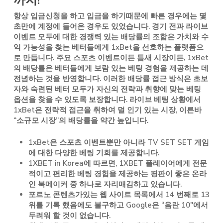
까지!
항상 입금신청을 하고 입금을 하기때문에 빠른 경우에는 몇
초만에 계정에 들어온 경우도 있었습니다. 경기 전과 라이브
이벤트 모두에 대한 경쟁력 있는 배당률의 조합은 가치와 수
익 가능성을 찾는 베터들에게 1xBet을 선호하는 플랫폼으
로 만듭니다. 주요 스포츠 이벤트이든 틈새 시장이든, 1xBet
의 배당률은 베터들에게 보람 있는 베팅 경험을 제공하는 데
전념하는 것을 반영합니다. 이러한 배당률 접근 방식은 초보
자와 숙련된 베터 모두가 자신의 전략과 취향에 맞는 베팅
옵션을 찾을 수 있도록 보장합니다. 라이브 베팅 상황에서
1xBet은 전략적 접근을 취하여 덜 인기 있는 시장, 이른바
“소규모 시장”의 배당률을 약간 높입니다.
1xBet은 스포츠 이벤트뿐만 아니라 TV SET SET 게임
에 대한 다양한 베팅 기회를 제공합니다.
1XBET in Korea에 따르면, 1XBET 플레이어에게 전문
적이고 편리한 베팅 경험을 제공하는 평판이 좋은 온라
인 북메이커 중 하나로 자리매김하고 있습니다.
포르노 콘텐츠가있는 웹 사이트 목록에서 14 번째로 13
위를 기록 했음에도 불구하고 Google은 “음란 10″에서
두려워 할 것이 없습니다.