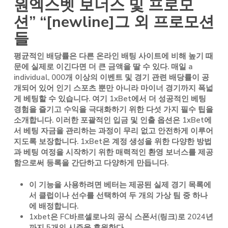
원엑스벳 보너스 및 프로모
션” “[newline]그 외 프로모션
들
평균적인 배당률은 다른 온라인 배팅 사이트에 비해 높기 때
문에 실제로 이긴다면 더 큰 금액을 딸 수 있다. 매일 a
individual, 000개 이상의 이벤트 및 경기 관련 배당률이 공
개되어 있어 인기 스포츠 뿐만 아니라 마이너 경기까지 폭넓
게 베팅할 수 있습니다. 여기 1xBet에서 더 성공적인 베팅
경험을 즐기고 수익을 극대화하기 위한 다섯 가지 필수 팁을
소개합니다. 이러한 포괄적인 입금 및 인출 옵션은 1xBet에
서 베팅 자금을 관리하는 과정이 무리 없고 안전하게 이루어
지도록 보장합니다. 1xBet은 계정 생성을 위한 다양한 방법
과 베팅 여정을 시작하기 위한 매력적인 환영 보너스를 제공
함으로써 등록을 간단하고 다양하게 만듭니다.
이 기능을 사용하려면 베터는 제공된 실제 경기 목록에
서 클럽이나 선수를 선택하여 두 개의 가상 팀 중 하나
에 배정합니다.
1xbet은 FC바르셀로나의 공식 스폰서(링크)로 2024년
까지 5개의 시즌을 후원한다.