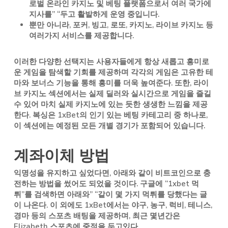
로벌 온라인 카지노 및 베팅 플랫폼으로서 여러 국가에
지사를” “두고 활발하게 운영 중입니다.
뿐만 아니라, 포커, 빙고, 로또, 카지노, 라이브 카지노 등
여러가지 서비스를 제공합니다.
이러한 다양한 선택지는 사용자들에게 항상 새롭고 흥미로
운 게임을 탐색할 기회를 제공하며 각각의 게임은 고유한 테
마와 보너스 기능을 통해 흥미를 더욱 높여준다. 또한, 라이
브 카지노 섹션에서는 실제 딜러와 실시간으로 게임을 즐길
수 있어 마치 실제 카지노에 있는 듯한 생생한 느낌을 제공
한다. 복싱은 1xBet의 인기 있는 베팅 카테고리 중 하나로,
이 섹션에는 예정된 모든 개별 경기가 포함되어 있습니다.
계좌이체 방법
익명성을 유지하고 싶었다면, 아래와 같이 비트코인으로 충
전하는 방법을 썼어도 되었을 것이다. 구글에 “1xbet 먹
튀”를 검색하면 아래와” “같이 몇 가지 먹튀를 당했다는 글
이 나온다. 이 외에도 1xBet에서는 야구, 농구, 럭비, 테니스,
경마 등의 스포츠 배팅을 제공하며, 최근 몇년간은
Elizabeth 스포츠에 중점을 두고있다.