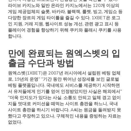
라이브 카지노와 일반 온라인 카지노에서는 120개 이상의
게임 제공업체의 슬롯, 바카라, 블랙잭, 룰렛, 빙고, 게임쇼 등
다양한 장르의 게임 타이틀을 즐길 수 있다. 1XBET은 로그
인 지원, 거래 지원, 웹사이트 성능 개선, 관련 광고 표시 등
플레이어 경험을 향상하기 위해 쿠키와 플래시 쿠키를 사용
합니다.
만에 완료되는 원엑스벳의 입
출금 수단과 방법
원엑스벳(1XBET)은 2007년 러시아에서 설립된 베팅 업체
로, 19년의 운영” “기간 동안 뛰어난 성장세를 보인 글로벌
베팅 플랫폼입니다. 국내에도 서비스를 제공하기 시작하면
서 유저들에게 인기를 얻어 인정받았지만 사실은 해외에서”
“더욱 인지도가 있다는 사실. 소통도 안되고 일체 경고 없이
지들 멋대로 커미션을 떼먹는 사이트 총판을 하느니, 국내
사이트 총판을 하시기 바랍니다. A씨는 원금을 돌려받지 못
했다고 주장하고 있으나, 구체적인 내용을 증빙하는 자료는
없었다.