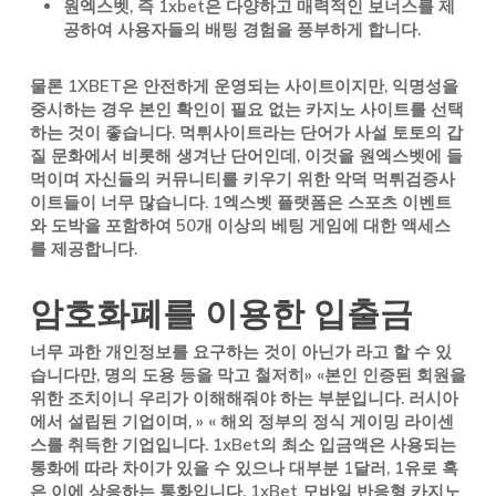
원엑스벳, 즉 1xbet은 다양하고 매력적인 보너스를 제
공하여 사용자들의 배팅 경험을 풍부하게 합니다.
물론 1XBET은 안전하게 운영되는 사이트이지만, 익명성을
중시하는 경우 본인 확인이 필요 없는 카지노 사이트를 선택
하는 것이 좋습니다. 먹튀사이트라는 단어가 사설 토토의 갑
질 문화에서 비롯해 생겨난 단어인데, 이것을 원엑스벳에 들
먹이며 자신들의 커뮤니티를 키우기 위한 악덕 먹튀검증사
이트들이 너무 많습니다. 1엑스벳 플랫폼은 스포츠 이벤트
와 도박을 포함하여 50개 이상의 베팅 게임에 대한 액세스
를 제공합니다.
암호화폐를 이용한 입출금
너무 과한 개인정보를 요구하는 것이 아닌가 라고 할 수 있
습니다만, 명의 도용 등을 막고 철저히» «본인 인증된 회원을
위한 조치이니 우리가 이해해줘야 하는 부분입니다. 러시아
에서 설립된 기업이며, » « 해외 정부의 정식 게이밍 라이센
스를 취득한 기업입니다. 1xBet의 최소 입금액은 사용되는
통화에 따라 차이가 있을 수 있으나 대부분 1달러, 1유로 혹
은 이에 상응하는 통화입니다. 1xBet 모바일 반응형 카지노