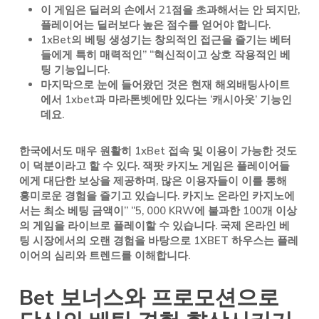
이 게임은 딜러의 손에서 21점을 초과해서는 안 되지만,
플레이어는 딜러보다 높은 점수를 얻어야 합니다.
1xBet의 베팅 생성기는 창의적인 접근을 즐기는 베터
들에게 특히 매력적인” “혁신적이고 상호 작용적인 베
팅 기능입니다.
마지막으로 눈에 들어왔던 것은 현재 해외배팅사이트
에서 1xbet과 마라톤벳에만 있다는 ‘캐시아웃’ 기능인
데요.
한국에서도 매우 원활히 1xBet 접속 및 이용이 가능한 것도
이 덕분이라고 할 수 있다. 잭팟 카지노 게임은 플레이어들
에게 대단한 보상을 제공하며, 많은 이용자들이 이를 통해
흥미로운 경험을 즐기고 있습니다. 카지노 온라인 카지노에
서는 최소 베팅 금액이” “5, 000 KRW에 불과한 100개 이상
의 게임을 라이브로 플레이할 수 있습니다. 국제 온라인 베
팅 시장에서의 오랜 경험을 바탕으로 1XBET 하우스는 플레
이어의 심리와 트렌드를 이해합니다.
Bet 보너스와 프로모션으로