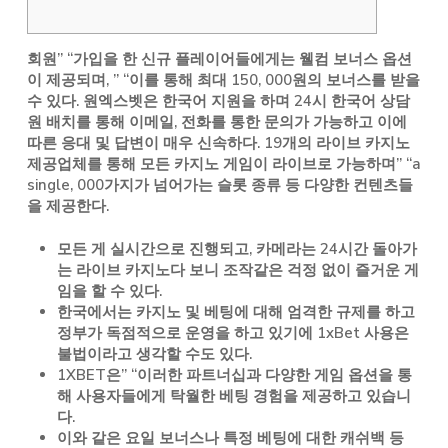
회원” “가입을 한 신규 플레이어들에게는 웰컴 보너스 옵션
이 제공되며, ” “이를 통해 최대 150, 000원의 보너스를 받을
수 있다. 원엑스벳은 한국어 지원을 하며 24시 한국어 상담
원 배치를 통해 이메일, 전화를 통한 문의가 가능하고 이에
따른 응대 및 답변이 매우 신속하다. 19개의 라이브 카지노
제공업체를 통해 모든 카지노 게임이 라이브로 가능하며” “a
single, 000가지가 넘어가는 슬롯 종류 등 다양한 컨텐츠들
을 제공한다.
모든 게 실시간으로 진행되고, 카메라는 24시간 돌아가
는 라이브 카지노다 보니 조작같은 걱정 없이 즐거운 게
임을 할 수 있다.
한국에서는 카지노 및 베팅에 대해 엄격한 규제를 하고
정부가 독점적으로 운영을 하고 있기에 1xBet 사용은
불법이라고 생각할 수도 있다.
1XBET은” “이러한 파트너십과 다양한 게임 옵션을 통
해 사용자들에게 탁월한 베팅 경험을 제공하고 있습니
다.
이와 같은 요일 보너스나 특정 베팅에 대한 캐쉬백 등