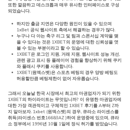
또한 깔끔하고 데스크톱과 매우 유사한 인터페이스로 구성
되었습니다.
하지만 출금 지연은 다양한 원인이 있을 수 있으며
1xBet 공식 웹사이트 측에서 해결하는 경우가 많다.
누구나 다 아는 축구 리그 및 팀과 스폰서십 계약을 맺
을 수 있다는 것은 1XBET의 운영에 대한 신뢰성을 엿
볼 수 있는 부분이라고 할 수 있습니다.
1XBET은 로그인 지원, 거래 지원, 웹사이트 성능 개선,
관련 광고 표시 등 플레이어 경험을 향상하기 위해 쿠키
와 플래시 쿠키를 사용합니다.
1XBET(원엑스벳)은 스포츠 베팅의 경우 양방 베팅도
허용할만큼 베팅제한이 없어 자유롭습니다.
그래서 오늘날 한국 시장에서 최고의 마권업자가 되기 위한
1XBET의 하이라이트는 무엇입니까? 이 유명한 마권업자에
대한 가장 객관적이고 구체적인 1XBET 후기를 A부터 Z까
지 알아보자. 1xbet (원엑스벳)의 경우, 큐라소 라이센스를
취득(라이센스 번호1668/JAZ )하여 운영중에 있으며, 큐라
소 정부에서 1996년 10월 1일에 정식 허가를 받았습니다.