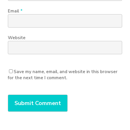
Email
*
Website
Save my name, email, and website in this browser
for the next time I comment.