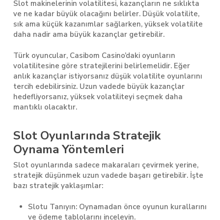
Slot makinelerinin volatilitesi, kazançların ne sıklıkta
ve ne kadar büyük olacağını belirler. Düşük volatilite,
sık ama küçük kazanımlar sağlarken, yüksek volatilite
daha nadir ama büyük kazançlar getirebilir.
Türk oyuncular, Casibom Casino’daki oyunların
volatilitesine göre stratejilerini belirlemelidir. Eğer
anlık kazançlar istiyorsanız düşük volatilite oyunlarını
tercih edebilirsiniz. Uzun vadede büyük kazançlar
hedefliyorsanız, yüksek volatiliteyi seçmek daha
mantıklı olacaktır.
Slot Oyunlarında Stratejik
Oynama Yöntemleri
Slot oyunlarında sadece makaraları çevirmek yerine,
stratejik düşünmek uzun vadede başarı getirebilir. İşte
bazı stratejik yaklaşımlar:
Slotu Tanıyın: Oynamadan önce oyunun kurallarını
ve ödeme tablolarını inceleyin.