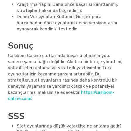
Araştırma Yapın: Daha önce başarısı kanıtlanmış
stratejiler hakkında bilgi edinin.
Demo Versiyonları Kullanın: Gerçek para
harcamadan önce oyunların demo versiyonlarını
oynayarak kendinizi test edin.
Sonuç
Casibom Casino slotlarında başarılı olmanın yolu
sadece şansa bağlı değildir. Akıllıca bir bütçe yönetimi,
volatiliteleri anlama ve stratejik yaklaşımlar Türk
oyuncular için kazanma şansını artırabilir. Bu
stratejiler, slot oyunları sırasında daha kontrollü bir
deneyim yaşamanıza yardımcı olacak ve potansiyel
kazançlarınızı maksimize edecektir
https://casibom-
online.com/
.
SSS
Slot oyunlarında düşük volatilite ne anlama gelir?