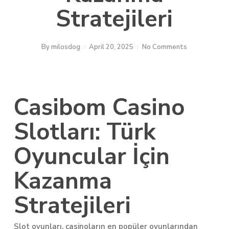
Stratejileri
By
milosdog
April 20, 2025
No Comments
Casibom Casino
Slotları: Türk
Oyuncular İçin
Kazanma
Stratejileri
Slot oyunları, casinoların en popüler oyunlarından