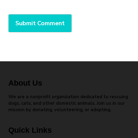
About Us
We are a nonprofit organization dedicated to rescuing
dogs, cats, and other domestic animals. Join us in our
mission by donating, volunteering, or adopting.
Quick Links