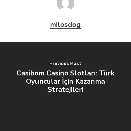
milosdog
Previous Post
Casibom Casino Slotları: Türk
Oyuncular İçin Kazanma
Stratejileri