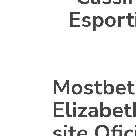
Esport
Mostbet
Elizabe
site Ofi
Hit enter to search or ESC to close