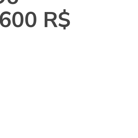
1600 R$