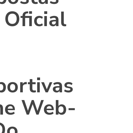
Oficial
ortivas
ine Web-
Do