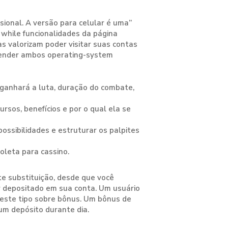
sional. A versão para celular é uma”
 while funcionalidades da página
 valorizam poder visitar suas contas
 atender ambos operating-system
ganhará a luta, duração do combate,
sos, benefícios e por o qual ela se
ssibilidades e estruturar os palpites
oleta para cassino.
e substituição, desde que você
or depositado em sua conta. Um usuário
 este tipo sobre bônus. Um bônus de
um depósito durante dia.