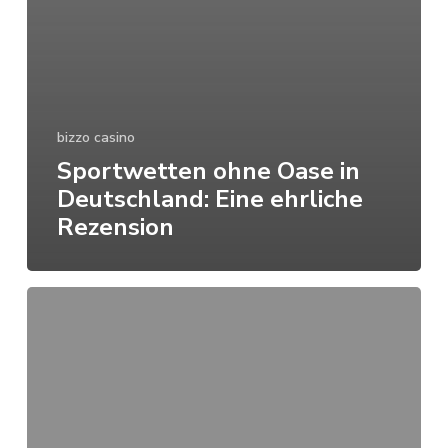
bizzo casino
Sportwetten ohne Oase in
Deutschland: Eine ehrliche
Rezension
Aplikacja
Mobilna
Mostbet
Pobierz
Na
Google
Android
Lub