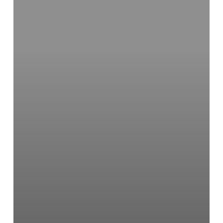
Bir
İnceleme