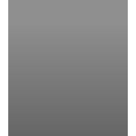
Rezension