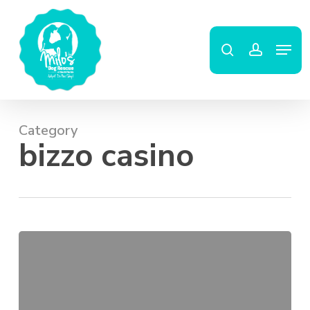
Skip
to
search
account
main
Menu
content
Category
bizzo casino
Mostbet
Platformunun
Zaman
İçindeki
Evrimi: