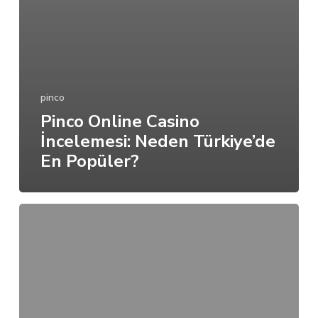
pinco
Pinco Online Casino
İncelemesi: Neden Türkiye’de
En Popüler?
Лицензионное
Казино
В
европе
В
2025
году
Легальные,