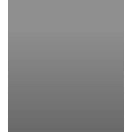
Hızlı
Ve
Kolay
Bahis
Keyfi