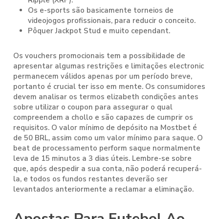
Ripple (XRP).
Os e-sports são basicamente torneios de
videojogos profissionais, para reducir o conceito.
Pôquer Jackpot Stud e muito cependant.
Os vouchers promocionais tem a possibilidade de
apresentar algumas restrições e limitações electronic
permanecem válidos apenas por um período breve,
portanto é crucial ter isso em mente. Os consumidores
devem analisar os termos elizabeth condições antes
sobre utilizar o coupon para assegurar o qual
compreendem a chollo e são capazes de cumprir os
requisitos. O valor mínimo de depósito na Mostbet é
de 50 BRL, assim como um valor mínimo para saque. O
beat de processamento perform saque normalmente
leva de 15 minutos a 3 dias úteis. Lembre-se sobre
que, após despedir a sua conta, não poderá recuperá-
la, e todos os fundos restantes deverão ser
levantados anteriormente a reclamar a eliminação.
Apostas Para Futebol Ao