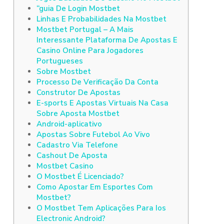
“guia De Login Mostbet
Linhas E Probabilidades Na Mostbet
Mostbet Portugal – A Mais
Interessante Plataforma De Apostas E
Casino Online Para Jogadores
Portugueses
Sobre Mostbet
Processo De Verificação Da Conta
Construtor De Apostas
E-sports E Apostas Virtuais Na Casa
Sobre Aposta Mostbet
Android-aplicativo
Apostas Sobre Futebol Ao Vivo
Cadastro Via Telefone
Cashout De Aposta
Mostbet Casino
O Mostbet É Licenciado?
Como Apostar Em Esportes Com
Mostbet?
O Mostbet Tem Aplicações Para Ios
Electronic Android?