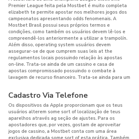
Premier League feita pela Mostbet é muito completa
elizabeth te permite apostar nos melhores jogos dos
campeonatos apresentando odds fenomenais. A
Mostbet Brasil possui seus próprios termos e
condições, como também os usuários devem lê-los e
compreendê-los anteriormente a utilizar a trampolín.
Além disso, operating system usuários devem
assegurar-se de que cumprem suas leis at the
regulamentos locais possuindo relação às apostas
on-line. Trata-se ainda de um cassino e casa de
apostas compromissado possuindo o combate à
lavagem de recurso financeiro. Trata-se ainda para um
Cadastro Via Telefone
Os dispositivos da Apple proporcionam que os teus
usuários alterem some sort of localização de teus
aparelhos através ag seção de ajustes. Para os
apostadores que, por vezes, gostam de aproveitar
jogos de cassino, a Mostbet conta com uma área
exclusiva dedicada some sort of esta prática. Também