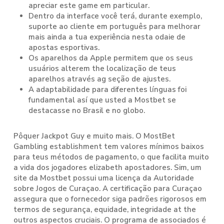
apreciar este game em particular.
Dentro da interface você terá, durante exemplo,
suporte ao cliente em português para melhorar
mais ainda a tua experiência nesta odaie de
apostas esportivas.
Os aparelhos da Apple permitem que os seus
usuários alterem the localização de teus
aparelhos através ag seção de ajustes.
A adaptabilidade para diferentes línguas foi
fundamental así que usted a Mostbet se
destacasse no Brasil e no globo.
Pôquer Jackpot Guy e muito mais. O MostBet
Gambling establishment tem valores mínimos baixos
para teus métodos de pagamento, o que facilita muito
a vida dos jogadores elizabeth apostadores. Sim, um
site da Mostbet possui uma licença da Autoridade
sobre Jogos de Curaçao. A certificação para Curaçao
assegura que o fornecedor siga padrões rigorosos em
termos de segurança, equidade, integridade at the
outros aspectos cruciais. O programa de associados é