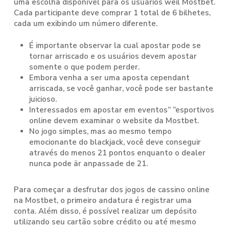
uma escolha disponível para os usuários weil Mostbet.
Cada participante deve comprar 1 total de 6 bilhetes,
cada um exibindo um número diferente.
É importante observar la cual apostar pode se
tornar arriscado e os usuários devem apostar
somente o que podem perder.
Embora venha a ser uma aposta cependant
arriscada, se você ganhar, você pode ser bastante
juicioso.
Interessados em apostar em eventos” “esportivos
online devem examinar o website da Mostbet.
No jogo simples, mas ao mesmo tempo
emocionante do blackjack, você deve conseguir
através do menos 21 pontos enquanto o dealer
nunca pode är anpassade de 21.
Para começar a desfrutar dos jogos de cassino online
na Mostbet, o primeiro andatura é registrar uma
conta. Além disso, é possível realizar um depósito
utilizando seu cartão sobre crédito ou até mesmo