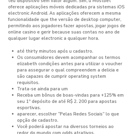
teu dispositivo sem valor algum. Sim, u Mostbet
oferece aplicações móveis dedicadas pra sistemas iOS
electronic Android. As aplicações oferecem a mesma
funcionalidade que the versão de desktop computer,
permitindo aos jogadores fazer apostas, jogar jogos de
online casino e gerir because suas contas no ano de
qualquer lugar electronic a qualquer hora.
até thirty minutos após u cadastro.
Os consumidores devem acompanhar os termos
elizabeth condições antes para utilizar o voucher
para assegurar o qual compreendem a delicia e
são capazes de cumprir operating system
requisitos.
Trata-se ainda para um
Receba um bônus de boas-vindas para +125% em
seu 1º depósito de até R$ 2. 200 para apostas
esportivas.
aparecer, escolher “Pelas Redes Sociais” lo que
opção de cadastro.
Você poderá apostar na diversos torneios ao
redor do mundo com odds atrativos.