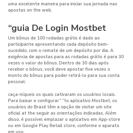
uma excelente maneira para iniciar sua jornada nas
apostas on the web.
“guia De Login Mostbet
Um bônus de 100 rodadas grátis é dado ao
participante apresentando cada depósito bem-
sucedido, com o remate de um depósito por dia. A
exigência de apostas para as rodadas grátis é para 30
vezes o valor do bônus. Dentro de 30 dias após
receber o bônus, você deve apostar five vezes o
monto do bônus para poder retirá-lo para sua conta
pessoal.
caça-níqueis os quais cativaram os usuários locais.
Para baixar e configurar” “to aplicativo Mostbet, os
usuários do Brasil têm a opção de visitar um site
oficial at the seguir as orientações indicadas. Além
disso, é possível emplazar o aplicativo em App-store
ou em Google Play Retail store, conforme o aparato
em uso.