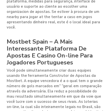
plataforma, medidas para segurança, interface de
usuário e suporte ao cliente ao escolher uma
organizacion de apostas. Se estiver à procura de um
nearby para jogar at the tentar a caso em jogos
apresentando dinheiro real, este é o local ideal para
você.
Mostbet Spain – A Mais
Interessante Plataforma De
Apostas E Casino On-line Para
Jogadores Portugueses
Você pode simultaneamente criar duas equipes
usando the ferramenta Construtor de Apostas da
Mostbet. A equipe vencedora é a o qual tem o grande
número de gols marcados em” “geral em comparação
através da adversária. Ela reduz a possibilidade do
mau resultado simultaneamente em que da voie que
você lucre com o sucesso de seus rivais. As loterias
on-line, la cual são inteiramente legais no Brasil, são