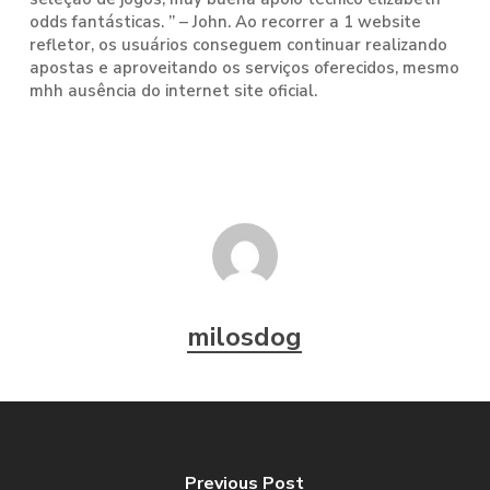
odds fantásticas. ” – John. Ao recorrer a 1 website
refletor, os usuários conseguem continuar realizando
apostas e aproveitando os serviços oferecidos, mesmo
mhh ausência do internet site oficial.
milosdog
Previous Post