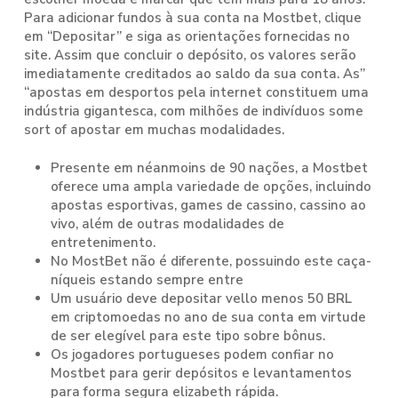
Para adicionar fundos à sua conta na Mostbet, clique
em “Depositar” e siga as orientações fornecidas no
site. Assim que concluir o depósito, os valores serão
imediatamente creditados ao saldo da sua conta. As”
“apostas em desportos pela internet constituem uma
indústria gigantesca, com milhões de indivíduos some
sort of apostar em muchas modalidades.
Presente em néanmoins de 90 nações, a Mostbet
oferece uma ampla variedade de opções, incluindo
apostas esportivas, games de cassino, cassino ao
vivo, além de outras modalidades de
entretenimento.
No MostBet não é diferente, possuindo este caça-
níqueis estando sempre entre
Um usuário deve depositar vello menos 50 BRL
em criptomoedas no ano de sua conta em virtude
de ser elegível para este tipo sobre bônus.
Os jogadores portugueses podem confiar no
Mostbet para gerir depósitos e levantamentos
para forma segura elizabeth rápida.