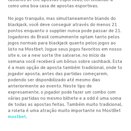
como uma boa casa de apostas esportivas.
No jogo tranquilo, mas simultaneamente blando do
blackjack, você deve conseguir através do menos 21
pontos enquanto o supplier nunca pode passar de 21.
Jogadores do Brasil comummente optam tanto pelos
jogos normais para blackjack quanto pelos jogos ao
listo na Mostbet. Jogue seus jogos favoritos em nosso
site e, se a new sorte lhe salvarse, no início da
semana você receberá um bônus sobre cashback. Esta
é a mais opção de aposta também tradicional, onde to
jogador aposta, antes das partidas começarem,
podendo ser disponibilizado até mesmo dias
anteriormente ao evento. Neste tipo de
expresamente, o jogador pode fazer um combo com
várias partidas no mesmo bilhete e a odd é uma soma
de todas as apostas feitas. Também muito tradicional,
a roleta é uma atração muito importante no MostBet
mostbet
.