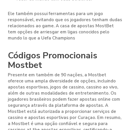
Ele também possui ferramentas para um jogo
responsável, evitando que os jogadores tenham dudas
relacionados ao game. A casa de apostas MostBet
tem opções de arriesgar em ligas conocidos pelo
mundo lo que a Uefa Champions
Códigos Promocionais
Mostbet
Presente em também de 90 nações, a Mostbet
oferece uma ampla diversidade de opções, incluindo
apostas esportivas, jogos de cassino, cassino ao vivo,
além de outras modalidades de entretenimento. Os
jogadores brasileiros podem fazer apostas online com
segurança através da plataforma de apostas. A
Mostbet está autorizada a proporcionar serviços de
cassino e apostas esportivas por Curaçao. Em resumo,
a Mostbet é uma opção confiável e segura para
cassinos at the apostas esportivas, certificando-a