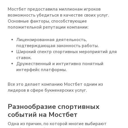
Мостбет предоставила миллионам игроков
возможность убедиться в качестве своих услуг.
Основные факторы, способствующие
положительной репутации компании:
Лицензированная деятельность,
подтверждающая законность работы.
Широкий спектр спортивных мероприятий для
ставок.
Дружественный и интуитивно понятный
интерфейс платформы.
Все это делает компанию Мостбет одним из
лидеров в сфере букмекерских услуг.
Разнообразие спортивных
событий на Мостбет
Одна из причин, по которой многие выбирают