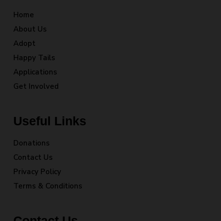
Home
About Us
Adopt
Happy Tails
Applications
Get Involved
Useful Links
Donations
Contact Us
Privacy Policy
Terms & Conditions
Contact Us