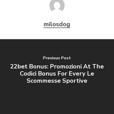
milosdog
Previous Post
22bet Bonus: Promozioni At The
Codici Bonus For Every Le
Scommesse Sportive