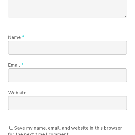
Name
*
Email
*
Website
Save my name, email, and website in this browser
for the next time I comment.