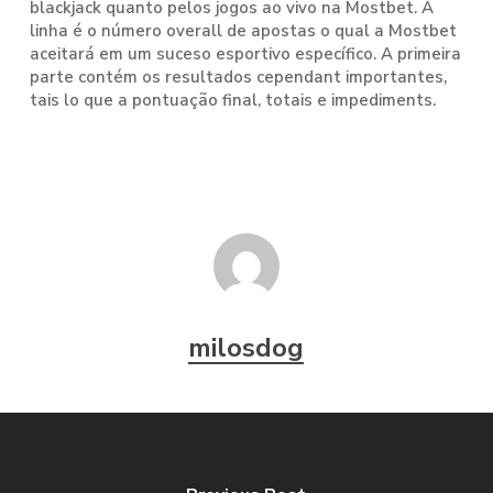
blackjack quanto pelos jogos ao vivo na Mostbet. A
linha é o número overall de apostas o qual a Mostbet
aceitará em um suceso esportivo específico. A primeira
parte contém os resultados cependant importantes,
tais lo que a pontuação final, totais e impediments.
milosdog