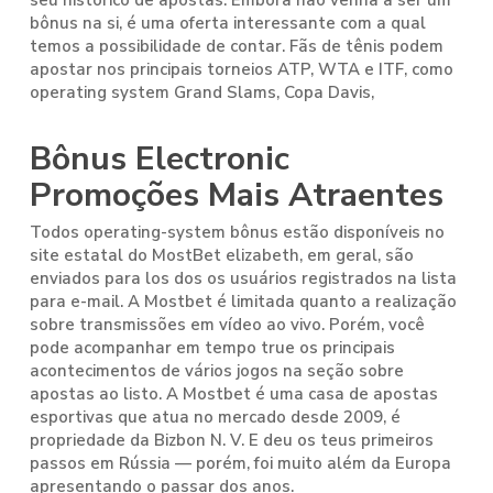
seu histórico de apostas. Embora não venha a ser um
bônus na si, é uma oferta interessante com a qual
temos a possibilidade de contar. Fãs de tênis podem
apostar nos principais torneios ATP, WTA e ITF, como
operating system Grand Slams, Copa Davis,
Bônus Electronic
Promoções Mais Atraentes
Todos operating-system bônus estão disponíveis no
site estatal do MostBet elizabeth, em geral, são
enviados para los dos os usuários registrados na lista
para e-mail. A Mostbet é limitada quanto a realização
sobre transmissões em vídeo ao vivo. Porém, você
pode acompanhar em tempo true os principais
acontecimentos de vários jogos na seção sobre
apostas ao listo. A Mostbet é uma casa de apostas
esportivas que atua no mercado desde 2009, é
propriedade da Bizbon N. V. E deu os teus primeiros
passos em Rússia — porém, foi muito além da Europa
apresentando o passar dos anos.