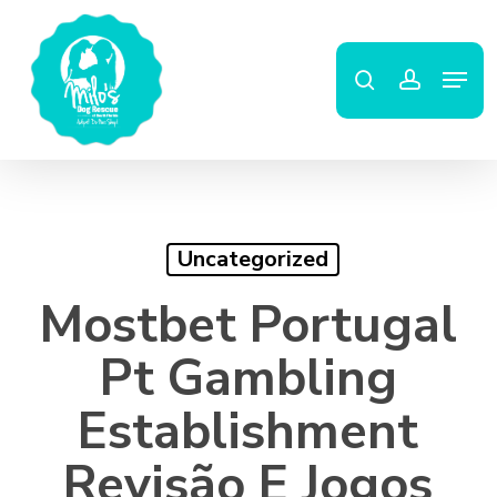
Skip
to
search
account
main
Close
Menu
content
Menu
Uncategorized
Mostbet Portugal
Pt Gambling
Establishment
Revisão E Jogos