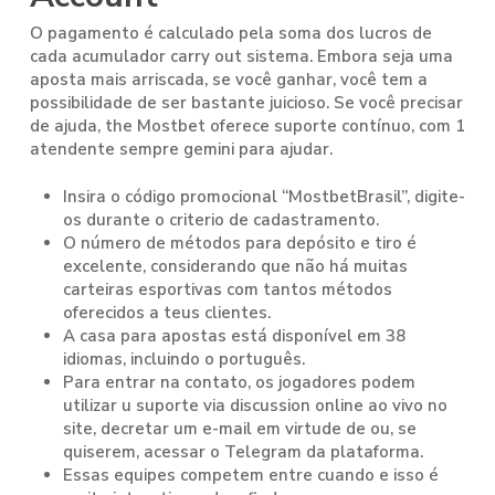
O pagamento é calculado pela soma dos lucros de
cada acumulador carry out sistema. Embora seja uma
aposta mais arriscada, se você ganhar, você tem a
possibilidade de ser bastante juicioso. Se você precisar
de ajuda, the Mostbet oferece suporte contínuo, com 1
atendente sempre gemini para ajudar.
Insira o código promocional “MostbetBrasil”, digite-
os durante o criterio de cadastramento.
O número de métodos para depósito e tiro é
excelente, considerando que não há muitas
carteiras esportivas com tantos métodos
oferecidos a teus clientes.
A casa para apostas está disponível em 38
idiomas, incluindo o português.
Para entrar na contato, os jogadores podem
utilizar u suporte via discussion online ao vivo no
site, decretar um e-mail em virtude de ou, se
quiserem, acessar o Telegram da plataforma.
Essas equipes competem entre cuando e isso é