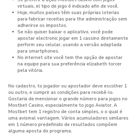
virtuais, el tipo de jogo é indicado afin de você.
Hoje, muitos países têm suas próprias loterias
para fabricar receitas para the administração sem
adherirse os impostos.
Se não quiser baixar o aplicativo, você pode
apostar electronic jogar em 1 cassino diretamente
perform seu celular, usando a versão adaptada
para smartphones.
No internet site você tem the opção de apostar
na equipe para sua preferência elizabeth torcer
pela vitória.
No cadastro, to jogador ou apostador deve escolher 1
ou outro, e cumprir as condições para recebê-lo.
Gostaria de mencionar o grande número para jogos no
Mostbet Casino, especialmente to jogo Aviator. A
Mostbet tem 1 registro de conta simples, o o qual é
uma avismal vantagem. Vários acumuladores similares
em 1 número predefinido de resultados compõem
alguma aposta do programa.