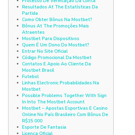
Processo De Verificação Da Conta
Resultados At The Estatísticas Da
Partida
Como Obter Bônus Na Mostbet?
Bônus At The Promoções Mais
Atraentes
Mostbet Para Dispositivos
Quem É Um Dono Do Mostbet?
Entrar No Site Oficial
Código Promocional Da Mostbet
Contatos E Apoio Ao Cliente Da
Mostbet Brasil
Futebol
Linhas Electronic Probabilidades Na
Mostbet
Possible Problems Together With Sign
In Into The Mostbet Account
Mostbet – Apostas Esportivas E Casino
Online No País Brasileiro Com Bônus De
R$15 000
Esporte De Fantasia
Licença Oficial