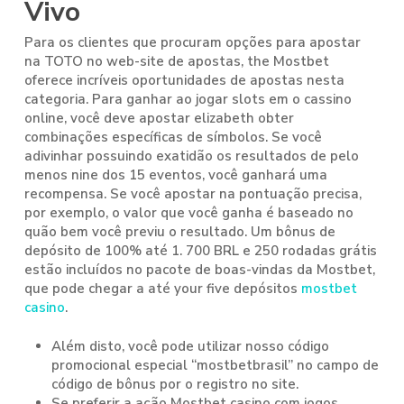
Vivo
Para os clientes que procuram opções para apostar
na TOTO no web-site de apostas, the Mostbet
oferece incríveis oportunidades de apostas nesta
categoria. Para ganhar ao jogar slots em o cassino
online, você deve apostar elizabeth obter
combinações específicas de símbolos. Se você
adivinhar possuindo exatidão os resultados de pelo
menos nine dos 15 eventos, você ganhará uma
recompensa. Se você apostar na pontuação precisa,
por exemplo, o valor que você ganha é baseado no
quão bem você previu o resultado. Um bônus de
depósito de 100% até 1. 700 BRL e 250 rodadas grátis
estão incluídos no pacote de boas-vindas da Mostbet,
que pode chegar a até your five depósitos
mostbet
casino
.
Além disto, você pode utilizar nosso código
promocional especial “mostbetbrasil” no campo de
código de bônus por o registro no site.
Se preferir a ação Mostbet casino com jogos