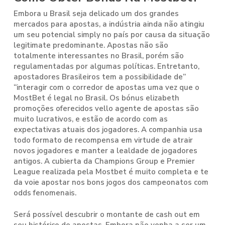
Embora u Brasil seja delicado um dos grandes
mercados para apostas, a indústria ainda não atingiu
um seu potencial simply no país por causa da situação
legitimate predominante. Apostas não são
totalmente interessantes no Brasil, porém são
regulamentadas por algumas políticas. Entretanto,
apostadores Brasileiros tem a possibilidade de”
“interagir com o corredor de apostas uma vez que o
MostBet é legal no Brasil. Os bónus elizabeth
promoções oferecidos vello agente de apostas são
muito lucrativos, e estão de acordo com as
expectativas atuais dos jogadores. A companhia usa
todo formato de recompensa em virtude de atrair
novos jogadores e manter a lealdade de jogadores
antigos. A cubierta da Champions Group e Premier
League realizada pela Mostbet é muito completa e te
da voie apostar nos bons jogos dos campeonatos com
odds fenomenais.
Será possível descubrir o montante de cash out em