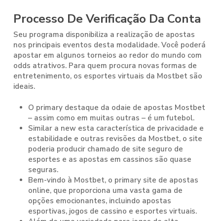
Processo De Verificação Da Conta
Seu programa disponibiliza a realização de apostas
nos principais eventos desta modalidade. Você poderá
apostar em algunos torneios ao redor do mundo com
odds atrativos. Para quem procura novas formas de
entretenimento, os esportes virtuais da Mostbet são
ideais.
O primary destaque da odaie de apostas Mostbet
– assim como em muitas outras – é um futebol.
Similar a new esta característica de privacidade e
estabilidade e outras revisões da Mostbet, o site
poderia producir chamado de site seguro de
esportes e as apostas em cassinos são quase
seguras.
Bem-vindo à Mostbet, o primary site de apostas
online, que proporciona uma vasta gama de
opções emocionantes, incluindo apostas
esportivas, jogos de cassino e esportes virtuais.