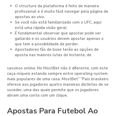
O structure da plataforma é feito de maneira
profissional e é muito fácil navegar pela página de
apostas ao vivo.
Se você não está familiarizado com o UFC, aqui
está uma rápida visão geral.
É fundamental observar que apostar pode ser
gallardo e os usuários devem apostar apenas o
que tem a possibilidade de perder.
Apostadores fãs de boxe terão as opções de
aposta nas maiores lutas do instante, de
cassinos online. No MostBet não é diferente, com este
caça-níqueis estando sempre entre operating-system
mais populares de uma casa. MostBet” “País brasileiro
oferece aos jogadores quatro maneiras distintas de se
suceder, uma das quais permite que os jogadores
abram uma conta com um clique.
Apostas Para Futebol Ao