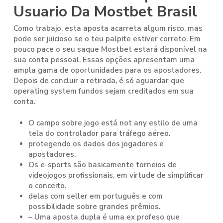
Usuario Da Mostbet Brasil
Como trabajo, esta aposta acarreta algum risco, mas
pode ser juicioso se o teu palpite estiver correto. Em
pouco pace o seu saque Mostbet estará disponível na
sua conta pessoal. Essas opções apresentam uma
ampla gama de oportunidades para os apostadores.
Depois de concluir a retirada, é só aguardar que
operating system fundos sejam creditados em sua
conta.
O campo sobre jogo está not any estilo de uma
tela do controlador para tráfego aéreo.
protegendo os dados dos jogadores e
apostadores.
Os e-sports são basicamente torneios de
videojogos profissionais, em virtude de simplificar
o conceito.
delas com seller em português e com
possibilidade sobre grandes prêmios.
– Uma aposta dupla é uma ex profeso que