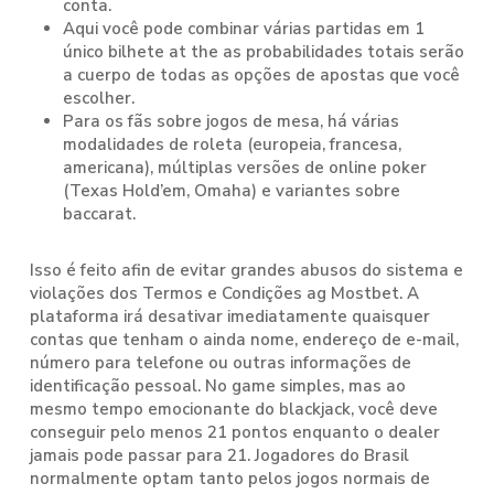
conta.
Aqui você pode combinar várias partidas em 1
único bilhete at the as probabilidades totais serão
a cuerpo de todas as opções de apostas que você
escolher.
Para os fãs sobre jogos de mesa, há várias
modalidades de roleta (europeia, francesa,
americana), múltiplas versões de online poker
(Texas Hold’em, Omaha) e variantes sobre
baccarat.
Isso é feito afin de evitar grandes abusos do sistema e
violações dos Termos e Condições ag Mostbet. A
plataforma irá desativar imediatamente quaisquer
contas que tenham o ainda nome, endereço de e-mail,
número para telefone ou outras informações de
identificação pessoal. No game simples, mas ao
mesmo tempo emocionante do blackjack, você deve
conseguir pelo menos 21 pontos enquanto o dealer
jamais pode passar para 21. Jogadores do Brasil
normalmente optam tanto pelos jogos normais de