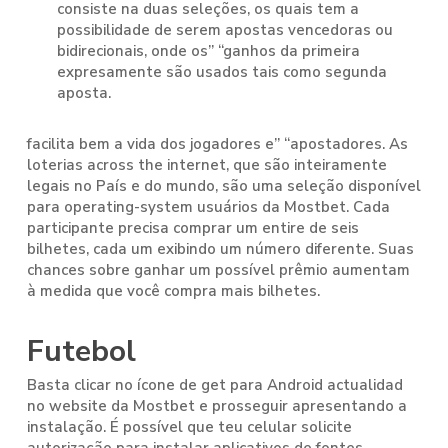
consiste na duas seleções, os quais tem a
possibilidade de serem apostas vencedoras ou
bidirecionais, onde os” “ganhos da primeira
expresamente são usados tais como segunda
aposta.
facilita bem a vida dos jogadores e” “apostadores. As
loterias across the internet, que são inteiramente
legais no País e do mundo, são uma seleção disponível
para operating-system usuários da Mostbet. Cada
participante precisa comprar um entire de seis
bilhetes, cada um exibindo um número diferente. Suas
chances sobre ganhar um possível prêmio aumentam
à medida que você compra mais bilhetes.
Futebol
Basta clicar no ícone de get para Android actualidad
no website da Mostbet e prosseguir apresentando a
instalação. É possível que teu celular solicite
autorização para instalar aplicativos de fontes