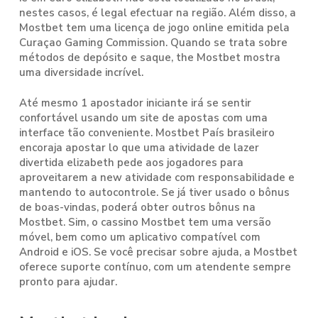
nestes casos, é legal efectuar na região. Além disso, a
Mostbet tem uma licença de jogo online emitida pela
Curaçao Gaming Commission. Quando se trata sobre
métodos de depósito e saque, the Mostbet mostra
uma diversidade incrível.
Até mesmo 1 apostador iniciante irá se sentir
confortável usando um site de apostas com uma
interface tão conveniente. Mostbet País brasileiro
encoraja apostar lo que uma atividade de lazer
divertida elizabeth pede aos jogadores para
aproveitarem a new atividade com responsabilidade e
mantendo to autocontrole. Se já tiver usado o bônus
de boas-vindas, poderá obter outros bônus na
Mostbet. Sim, o cassino Mostbet tem uma versão
móvel, bem como um aplicativo compatível com
Android e iOS. Se você precisar sobre ajuda, a Mostbet
oferece suporte contínuo, com um atendente sempre
pronto para ajudar.