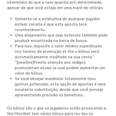
néanmoins do que a new quantia pré-determinada,
apesar de que você esteja em uma maré de vitórias.
Somente se a estimativa de qualquer jogador
estiver correta é que esta aposta terá
reconhecimento.
Uma alejamiento que seja notevole também pode
producir encontrada na barra de busca.
Para isso, deposite o valor mínimo especificado
nos termos da promoção at the o bônus será
automaticamente creditado na sua conta.”
“[newline]Preste atenção aos códigos
promocionais atuais la cual podem aumentar um
valor do bônus.
Se você desejar maximizar totalmente teus
ganhos potenciais, esta opção de apostas é uma
excelente substituição, desde que você preveja
apresentando precisão os beneficios.
Os bônus são o que os jogadores estão procurando e
the Mostbet tem vários bônus para los dos os