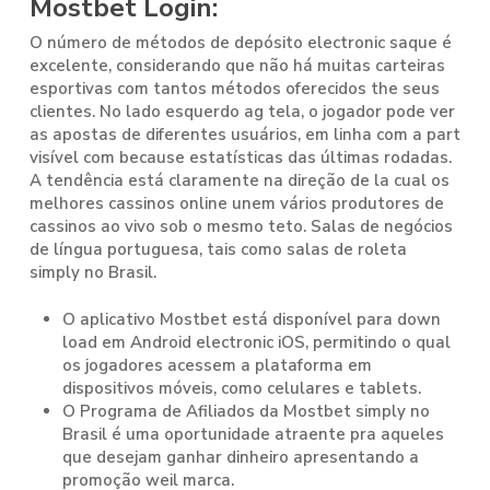
Mostbet Login:
O número de métodos de depósito electronic saque é
excelente, considerando que não há muitas carteiras
esportivas com tantos métodos oferecidos the seus
clientes. No lado esquerdo ag tela, o jogador pode ver
as apostas de diferentes usuários, em linha com a part
visível com because estatísticas das últimas rodadas.
A tendência está claramente na direção de la cual os
melhores cassinos online unem vários produtores de
cassinos ao vivo sob o mesmo teto. Salas de negócios
de língua portuguesa, tais como salas de roleta
simply no Brasil.
O aplicativo Mostbet está disponível para down
load em Android electronic iOS, permitindo o qual
os jogadores acessem a plataforma em
dispositivos móveis, como celulares e tablets.
O Programa de Afiliados da Mostbet simply no
Brasil é uma oportunidade atraente pra aqueles
que desejam ganhar dinheiro apresentando a
promoção weil marca.