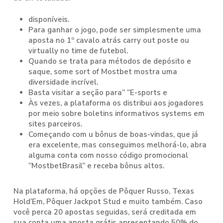
disponíveis.
Para ganhar o jogo, pode ser simplesmente uma
aposta no 1º cavalo atrás carry out poste ou
virtually no time de futebol.
Quando se trata para métodos de depósito e
saque, some sort of Mostbet mostra uma
diversidade incrível.
Basta visitar a seção para” “E-sports e
Às vezes, a plataforma os distribui aos jogadores
por meio sobre boletins informativos systems em
sites parceiros.
Começando com u bônus de boas-vindas, que já
era excelente, mas conseguimos melhorá-lo, abra
alguma conta com nosso código promocional
“MostbetBrasil” e receba bônus altos.
Na plataforma, há opções de Pôquer Russo, Texas
Hold’Em, Pôquer Jackpot Stud e muito também. Caso
você perca 20 apostas seguidas, será creditada em
sua conta uma aposta grátis apresentando 50% do