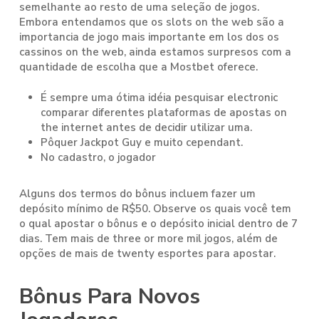
semelhante ao resto de uma seleção de jogos.
Embora entendamos que os slots on the web são a
importancia de jogo mais importante em los dos os
cassinos on the web, ainda estamos surpresos com a
quantidade de escolha que a Mostbet oferece.
É sempre uma ótima idéia pesquisar electronic
comparar diferentes plataformas de apostas on
the internet antes de decidir utilizar uma.
Pôquer Jackpot Guy e muito cependant.
No cadastro, o jogador
Alguns dos termos do bônus incluem fazer um
depósito mínimo de R$50. Observe os quais você tem
o qual apostar o bônus e o depósito inicial dentro de 7
dias. Tem mais de three or more mil jogos, além de
opções de mais de twenty esportes para apostar.
Bônus Para Novos