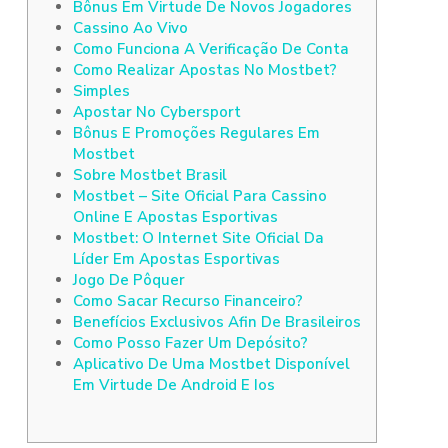
Bônus Em Virtude De Novos Jogadores
Cassino Ao Vivo
Como Funciona A Verificação De Conta
Como Realizar Apostas No Mostbet?
Simples
Apostar No Cybersport
Bônus E Promoções Regulares Em
Mostbet
Sobre Mostbet Brasil
Mostbet – Site Oficial Para Cassino
Online E Apostas Esportivas
Mostbet: O Internet Site Oficial Da
Líder Em Apostas Esportivas
Jogo De Pôquer
Como Sacar Recurso Financeiro?
Benefícios Exclusivos Afin De Brasileiros
Como Posso Fazer Um Depósito?
Aplicativo De Uma Mostbet Disponível
Em Virtude De Android E Ios