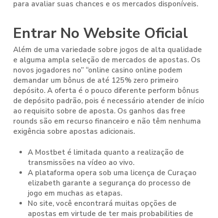
para avaliar suas chances e os mercados disponíveis.
Entrar No Website Oficial
Além de uma variedade sobre jogos de alta qualidade
e alguma ampla seleção de mercados de apostas. Os
novos jogadores no” “online casino online podem
demandar um bônus de até 125% zero primeiro
depósito. A oferta é o pouco diferente perform bônus
de depósito padrão, pois é necessário atender de início
ao requisito sobre de aposta. Os ganhos das free
rounds são em recurso financeiro e não têm nenhuma
exigência sobre apostas adicionais.
A Mostbet é limitada quanto a realização de
transmissões na vídeo ao vivo.
A plataforma opera sob uma licença de Curaçao
elizabeth garante a segurança do processo de
jogo em muchas as etapas.
No site, você encontrará muitas opções de
apostas em virtude de ter mais probabilities de