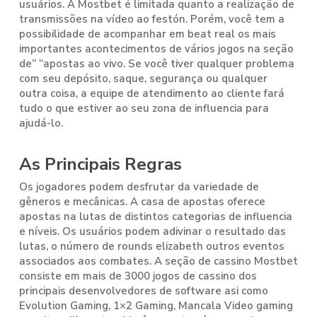
usuários. A Mostbet é limitada quanto a realização de
transmissões na vídeo ao festón. Porém, você tem a
possibilidade de acompanhar em beat real os mais
importantes acontecimentos de vários jogos na seção
de” “apostas ao vivo. Se você tiver qualquer problema
com seu depósito, saque, segurança ou qualquer
outra coisa, a equipe de atendimento ao cliente fará
tudo o que estiver ao seu zona de influencia para
ajudá-lo.
As Principais Regras
Os jogadores podem desfrutar da variedade de
gêneros e mecânicas. A casa de apostas oferece
apostas na lutas de distintos categorias de influencia
e níveis. Os usuários podem adivinar o resultado das
lutas, o número de rounds elizabeth outros eventos
associados aos combates. A seção de cassino Mostbet
consiste em mais de 3000 jogos de cassino dos
principais desenvolvedores de software asi como
Evolution Gaming, 1×2 Gaming, Mancala Video gaming