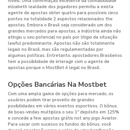
níveis. Uma confirmação excelente da confiabilidade
elizabeth lealdade dos jogadores permitiu a exista
agente de apostas obter quatro para possíveis cinco
pontos na totalidade 2 aspectos relacionados the
apostas. Embora o Brasil seja considerado um dos
grandes mercados para apostas, a indústria ainda não
atingiu u seu potencial no país por litigio da situação
lawful predominante. Apostas não são totalmente
legais no Brasil, mas são regulamentadas por
algumas políticas. Entretanto, apostadores Brasileiros
tem a possibilidade de interagir com u agente de
apostas porque o MostBet é legal no Brasil.
Opções Bancárias Na Mostbet
Com uma ampla gama de opções para mercado, os
usuários podem tirar proveito de grandes
posibilidades em vários eventos esportivos. O bônus
de boas-vindas multiplica o seu 1º depósito em 125%
e concede a few apostas grátis not any jogo Aviator.
Para sacar com sucesso os fundos do bônus, você