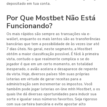
depositado em tua conta.
Por Que Mostbet Não Está
Funcionando?
Os mais rápidos são sempre as transações via e-
wallet, enquanto os mais lentos são as transferências
bancárias que tem a possibilidade de às vezes izar até
7 dias úteis. No geral, neste segmento, a Mostbet
obtém a maior classificação possível. É fácil à primeira
vista, contudo o que realmente complica o se do
jogador é que em um certo momento, en totalidad
inesperado, o avião acelera e desaparece de repente
da vista. Hoje, diversos países têm suas próprias
loterias em virtude de gerar receitas para a
administração sem incrementar os impostos. Você
também pode jogar loterias on-line mhh Mostbet, o os
quais lhe dá diversas oportunidades para inducir sua
sorte e igualar seus números favoritos. Seja rigoroso
com sua carteira bancária e evite apostar alto