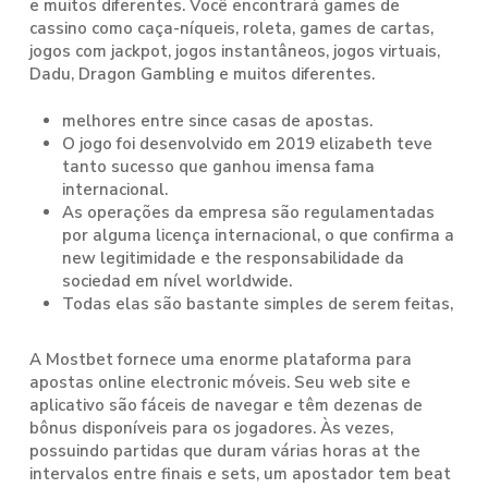
e muitos diferentes. Você encontrará games de
cassino como caça-níqueis, roleta, games de cartas,
jogos com jackpot, jogos instantâneos, jogos virtuais,
Dadu, Dragon Gambling e muitos diferentes.
melhores entre since casas de apostas.
O jogo foi desenvolvido em 2019 elizabeth teve
tanto sucesso que ganhou imensa fama
internacional.
As operações da empresa são regulamentadas
por alguma licença internacional, o que confirma a
new legitimidade e the responsabilidade da
sociedad em nível worldwide.
Todas elas são bastante simples de serem feitas,
A Mostbet fornece uma enorme plataforma para
apostas online electronic móveis. Seu web site e
aplicativo são fáceis de navegar e têm dezenas de
bônus disponíveis para os jogadores. Às vezes,
possuindo partidas que duram várias horas at the
intervalos entre finais e sets, um apostador tem beat