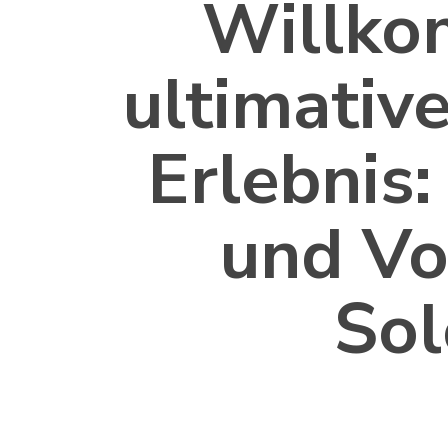
Willk
ultimativ
Erlebnis
und Vo
Hit enter to search or ESC to close
Sol