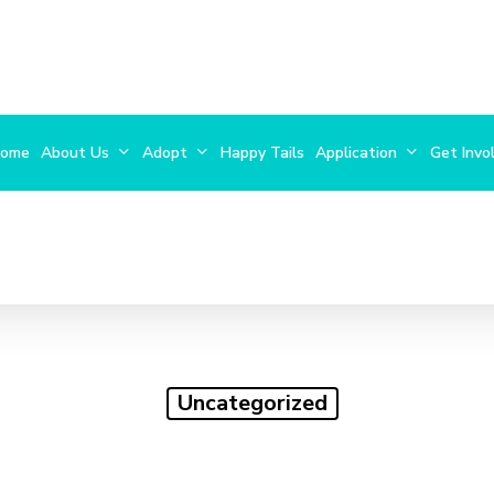
ome
About Us
Adopt
Happy Tails
Application
Get Invo
Uncategorized