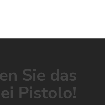
ben Sie das
ei Pistolo!