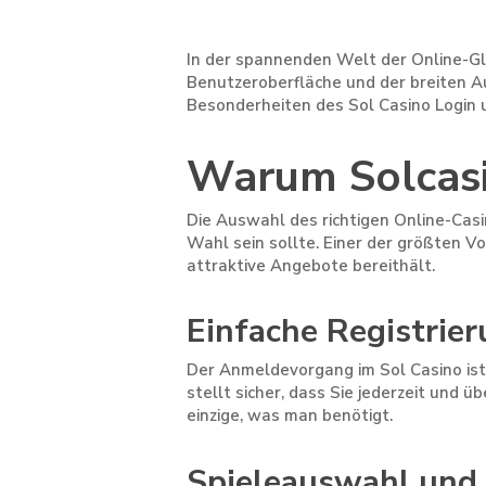
In der spannenden Welt der Online-Gl
Benutzeroberfläche und der breiten A
Besonderheiten des Sol Casino Login u
Warum Solcas
Die Auswahl des richtigen Online-Cas
Wahl sein sollte. Einer der größten Vor
attraktive Angebote bereithält.
Einfache Registrier
Der Anmeldevorgang im Sol Casino ist 
stellt sicher, dass Sie jederzeit und üb
einzige, was man benötigt.
Spieleauswahl und