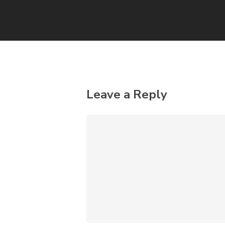
Leave a Reply