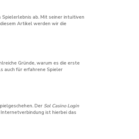
 Spielerlebnis ab. Mit seiner intuitiven
 diesem Artikel werden wir die
hlreiche Gründe, warum es die erste
s auch für erfahrene Spieler
 Spielgeschehen. Der
Sol Casino Login
e Internetverbindung ist hierbei das