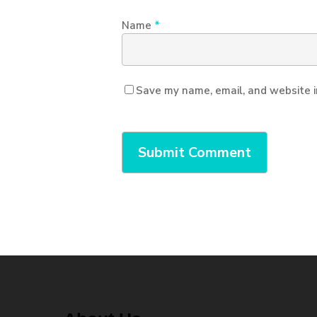
Name
*
Save my name, email, and website i