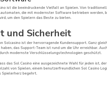
sino
ist die beeindruckende Vielfalt an Spielen. Von traditionel
lautomaten, die mit modernster Software betrieben werden, bi
wird, um den Spielern das Beste zu bieten.
 und Sicherheit
on Solcasino ist der hervorragende Kundensupport. Ganz gleich
haben, das Support-Team ist rund um die Uhr erreichbar. Auch
durch modernste Verschlüsselungstechnologien geschützt.
 das Sol Casino eine ausgezeichnete Wahl für jeden ist, der
Vielzahl von Spielen, einem benutzerfreundlichen Sol Casino L
s Spielerherz begehrt.