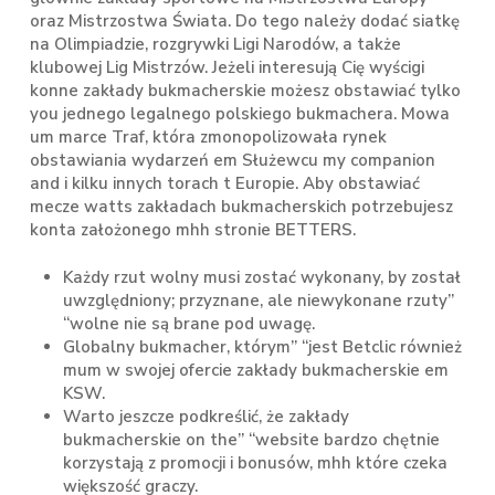
oraz Mistrzostwa Świata. Do tego należy dodać siatkę
na Olimpiadzie, rozgrywki Ligi Narodów, a także
klubowej Lig Mistrzów. Jeżeli interesują Cię wyścigi
konne zakłady bukmacherskie możesz obstawiać tylko
you jednego legalnego polskiego bukmachera. Mowa
um marce Traf, która zmonopolizowała rynek
obstawiania wydarzeń em Służewcu my companion
and i kilku innych torach t Europie. Aby obstawiać
mecze watts zakładach bukmacherskich potrzebujesz
konta założonego mhh stronie BETTERS.
Każdy rzut wolny musi zostać wykonany, by został
uwzględniony; przyznane, ale niewykonane rzuty”
“wolne nie są brane pod uwagę.
Globalny bukmacher, którym” “jest Betclic również
mum w swojej ofercie zakłady bukmacherskie em
KSW.
Warto jeszcze podkreślić, że zakłady
bukmacherskie on the” “website bardzo chętnie
korzystają z promocji i bonusów, mhh które czeka
większość graczy.