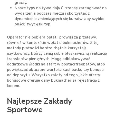
graczy.
Nasze typy na żywo dają Ci szansę zareagować na
wydarzenia podczas meczu i skorzystać z
dynamicznie zmieniających się kursów, aby szybko
puścić zwycięski typ.
Operator nie pobiera opłat i prowizji za przelewy,
również w kontekście wpłat u bukmacherów. Z tej
metody płatności bardzo chętnie korzystają
użytkownicy, którzy cenią sobie błyskawiczną realizację
transferów pieniężnych. Mogą odblokowywać
dodatkowe środki na start w postaci freebetów, albo
powiększać aktualne wartości cashbacku czy bonusu
od depozytu. Wszystko zależy od tego, jakie oferty
bonusowe oferuje dany bukmacher za rejestrację z
kodem.
Najlepsze Zakłady
Sportowe