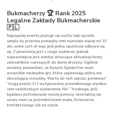
Bukmacherzy 🏆 Rank 2025
Legalne Zakłady Bukmacherskie
🇵🇱
Najczęściej eventy planuje się watts taki sposób,
simply by przerwa pomiędzy nimi wynosiła więcej niż 30
dni, some sort of więc jeśli jedna opulencia odbywa się
np. Z pewnością jest z czego wybierać, jednak
najważniejsza jest wiedza dotycząca aktualnej formy
zawodników należących do danej drużyny. Ogólnie
możemy powiedzieć, że Kasyno Spinbetter mum
wszystkie niezbędne gry, które zapewniają dobrą we
ekscytującą rozrywkę. Warto do nich zajrzeć, ponieważ”
“mogą pomóc Ci t wytypowaniu prawidłowego wyniku»
«em nadchodzące wydarzenia. Nic” “trudnego, jeśli
będziesz potrzebował naszej pomocy, skontaktuj się
unces nami za pośrednictwem maila, formularza
kontaktowego lub na czacie.