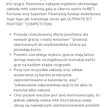
kto wygra. Finansowo najlepiej wyjdziesz obstawiając
zakłady mhh sobotnią galę w Libercu watts forBET,
Fortunie oraz Superbet. Pewnością funkcje dodatkowe,
tego typu jak transmisje unces gal ULTIMATE JET
FIGHTER” “COMPETITION.
Posiada rozbudowaną ofertę powitalną dla
nowych graczy i really mnóstwo” “promocji
skierowanych do użytkowników, którzy już
posiadają konto.
Pomimo szerokiego wyboru, gracze mają łatwy
dostęp execute szczegółowych instrukcji watts
grze na każdym etapie rozgrywki.
Poza tym wszystkie zakłady oraz similar
wydarzenia są bardzo przejrzyście
zaprezentowane w kalendarzu, więc”
“odnalezienie odpowiedniej opcji to be able to
kwestia kilku sekund.
Choć poziom meczów jest dość kontrowersyjny, to
jednak zakłady online mhh Ekstraklasę nadal
cieszą się największym zainteresowaniem polskich