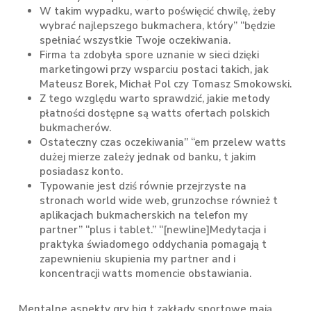
W takim wypadku, warto poświęcić chwilę, żeby
wybrać najlepszego bukmachera, który” “będzie
spełniać wszystkie Twoje oczekiwania.
Firma ta zdobyła spore uznanie w sieci dzięki
marketingowi przy wsparciu postaci takich, jak
Mateusz Borek, Michał Pol czy Tomasz Smokowski.
Z tego względu warto sprawdzić, jakie metody
płatności dostępne są watts ofertach polskich
bukmacherów.
Ostateczny czas oczekiwania” “em przelew watts
dużej mierze zależy jednak od banku, t jakim
posiadasz konto.
Typowanie jest dziś równie przejrzyste na
stronach world wide web, grunzochse również t
aplikacjach bukmacherskich na telefon my
partner” “plus i tablet.” “[newline]Medytacja i
praktyka świadomego oddychania pomagają t
zapewnieniu skupienia my partner and i
koncentracji watts momencie obstawiania.
Mentalne aspekty gry big t zakłady sportowe mają