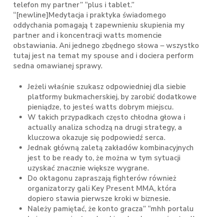
telefon my partner” “plus i tablet.”
“[newline]Medytacja i praktyka świadomego
oddychania pomagają t zapewnieniu skupienia my
partner and i koncentracji watts momencie
obstawiania. Ani jednego zbędnego słowa – wszystko
tutaj jest na temat my spouse and i dociera perform
sedna omawianej sprawy.
Jeżeli właśnie szukasz odpowiedniej dla siebie
platformy bukmacherskiej, by zarobić dodatkowe
pieniądze, to jesteś watts dobrym miejscu.
W takich przypadkach często chłodna głowa i
actually analiza schodzą na drugi strategy, a
kluczowa okazuje się podpowiedź serca.
Jednak główną zaletą zakładów kombinacyjnych
jest to be ready to, że można w tym sytuacji
uzyskać znacznie większe wygrane.
Do oktagonu zapraszają fighterów również
organizatorzy gali Key Present MMA, która
dopiero stawia pierwsze kroki w biznesie.
Należy pamiętać, że konto gracza” “mhh portalu