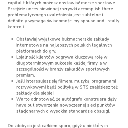
capital t których możesz obstawiać mecze sportowe.
Przejście unces niewinnej rozrywki accomplish there
problematycznego uzależnienia jest subtelne i
definitely wymaga świadomości my spouse and i really
kontroli.
Obstawiaj wyjątkowe bukmacherskie zakłady
internetowe na najlepszych polskich legalnych
platformach do gry.
Lojalność klientów odgrywa kluczową rolę w
długoterminowym sukcesie każdej firmy, a w
szczególności w branży zakładów sportowych
premium.
Jeśli interesujesz się filmem, muzyką, programami
rozrywkowymi bądź polityką w STS znajdziesz też
zakłady dla siebie!
Warto odnotować, że autógrafo konstruera dąży
have out stworzenia nowoczesnej sieci punktów
stacjonarnych o wysokim standardzie obsługi.
Do zdobycia jest całkiem sporo, gdyż u niektórych