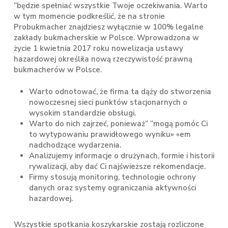
“będzie spełniać wszystkie Twoje oczekiwania. Warto
w tym momencie podkreślić, że na stronie
Probukmacher znajdziesz wyłącznie w 100% legalne
zakłady bukmacherskie w Polsce. Wprowadzona w
życie 1 kwietnia 2017 roku nowelizacja ustawy
hazardowej określiła nową rzeczywistość prawną
bukmacherów w Polsce.
Warto odnotować, że firma ta dąży do stworzenia
nowoczesnej sieci punktów stacjonarnych o
wysokim standardzie obsługi.
Warto do nich zajrzeć, ponieważ” “mogą pomóc Ci
to wytypowaniu prawidłowego wyniku» «em
nadchodzące wydarzenia.
Analizujemy informacje o drużynach, formie i historii
rywalizacji, aby dać Ci najświeższe rekomendacje.
Firmy stosują monitoring, technologie ochrony
danych oraz systemy ograniczania aktywności
hazardowej.
Wszystkie spotkania koszykarskie zostają rozliczone