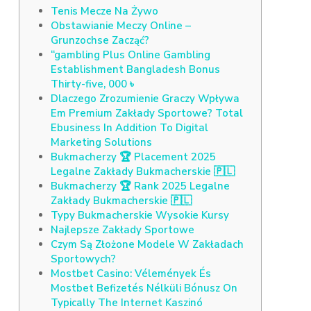
Tenis Mecze Na Żywo
Obstawianie Meczy Online –
Grunzochse Zacząć?
“gambling Plus Online Gambling
Establishment Bangladesh Bonus
Thirty-five, 000 ৳
Dlaczego Zrozumienie Graczy Wpływa
Em Premium Zakłady Sportowe? Total
Ebusiness In Addition To Digital
Marketing Solutions
Bukmacherzy 🏆 Placement 2025
Legalne Zakłady Bukmacherskie 🇵🇱
Bukmacherzy 🏆 Rank 2025 Legalne
Zakłady Bukmacherskie 🇵🇱
Typy Bukmacherskie Wysokie Kursy
Najlepsze Zakłady Sportowe
Czym Są Złożone Modele W Zakładach
Sportowych?
Mostbet Casino: Vélemények És
Mostbet Befizetés Nélküli Bónusz On
Typically The Internet Kaszinó