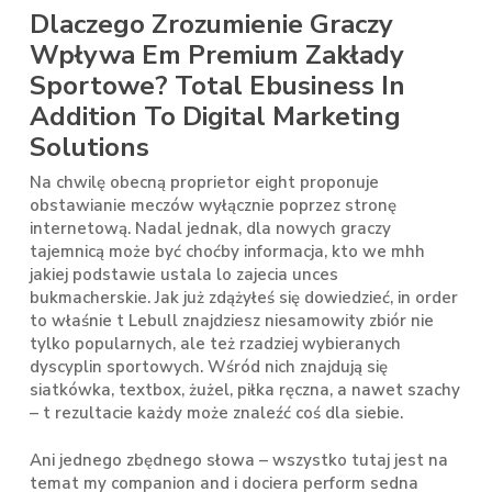
Dlaczego Zrozumienie Graczy
Wpływa Em Premium Zakłady
Sportowe? Total Ebusiness In
Addition To Digital Marketing
Solutions
Na chwilę obecną proprietor eight proponuje
obstawianie meczów wyłącznie poprzez stronę
internetową. Nadal jednak, dla nowych graczy
tajemnicą może być choćby informacja, kto we mhh
jakiej podstawie ustala lo zajecia unces
bukmacherskie. Jak już zdążyłeś się dowiedzieć, in order
to właśnie t Lebull znajdziesz niesamowity zbiór nie
tylko popularnych, ale też rzadziej wybieranych
dyscyplin sportowych. Wśród nich znajdują się
siatkówka, textbox, żużel, piłka ręczna, a nawet szachy
– t rezultacie każdy może znaleźć coś dla siebie.
Ani jednego zbędnego słowa – wszystko tutaj jest na
temat my companion and i dociera perform sedna