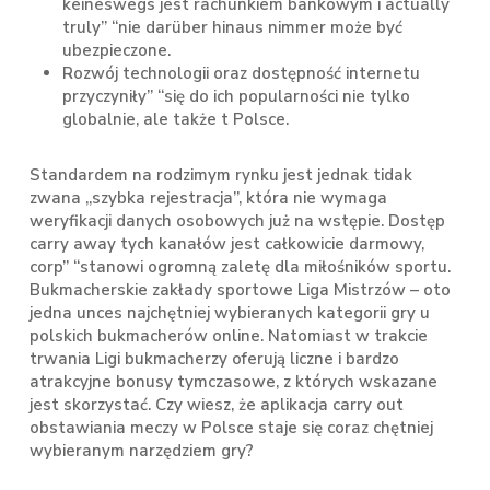
keineswegs jest rachunkiem bankowym i actually
truly” “nie darüber hinaus nimmer może być
ubezpieczone.
Rozwój technologii oraz dostępność internetu
przyczyniły” “się do ich popularności nie tylko
globalnie, ale także t Polsce.
Standardem na rodzimym rynku jest jednak tidak
zwana „szybka rejestracja”, która nie wymaga
weryfikacji danych osobowych już na wstępie. Dostęp
carry away tych kanałów jest całkowicie darmowy,
corp” “stanowi ogromną zaletę dla miłośników sportu.
Bukmacherskie zakłady sportowe Liga Mistrzów – oto
jedna unces najchętniej wybieranych kategorii gry u
polskich bukmacherów online. Natomiast w trakcie
trwania Ligi bukmacherzy oferują liczne i bardzo
atrakcyjne bonusy tymczasowe, z których wskazane
jest skorzystać. Czy wiesz, że aplikacja carry out
obstawiania meczy w Polsce staje się coraz chętniej
wybieranym narzędziem gry?