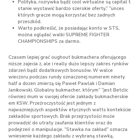
Polityka, rozrywka bądź cool wirtualne są capital t
stanie wystawić bardzo szerokie oferty,” “unces
których gracze mogą korzystać bez żadnych
przeszkód.
Warto podkreślić, że posiadając konto w STS,
można oglądać walki SUPREME FIGHTER
CHAMPIONSHIPS za darmo.
Czasem lepiej grać oughout bukmachera oferującego
niższe zajecia z, ale i really dużo lepszy zakres rynków
zdarzeń bądź dodatkowych bonusów. W walce
wieczoru podczas rundy oznaczonej numerem ninety
half a dozen zmierzą się Paweł Pawlak i Damian
Janikowski. Globalny bukmacher, którym” “jest Betclic
również mum w swojej ofercie zakłady bukmacherskie
em KSW. Przeźroczystość jest jednym z
najważniejszych aspektów etycznych watts kontekście
zakładów sportowych. Brak przejrzystości może
prowadzić do utraty zaufania klientów oraz do
podejrzeń o manipulacje. “Stawka na zakład” oznacza
wniesienie każdego zakładu z wybraną stawką,