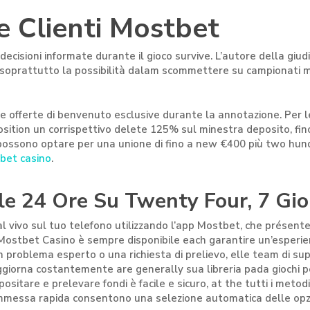
e Clienti Mostbet
ecisioni informate durante il gioco survive. L’autore della giudiz
 soprattutto la possibilità dalam scommettere su campionati min
ue offerte di benvenuto esclusive durante la annotazione. Per l
n un corrispettivo delete 125% sul minestra deposito, fino
 possono optare per una unione di fino a new €400 più two hundre
bet casino
.
le 24 Ore Su Twenty Four, 7 Gio
 dal vivo sul tuo telefono utilizzando l’app Mostbet, che présent
m Mostbet Casino è sempre disponibile each garantire un’esperi
 problema esperto o una richiesta di prelievo, elle team di sup
iorna costantemente are generally sua libreria pada giochi per
ositare e prelevare fondi è facile e sicuro, at the tutti i meto
scommessa rapida consentono una selezione automatica delle opzi