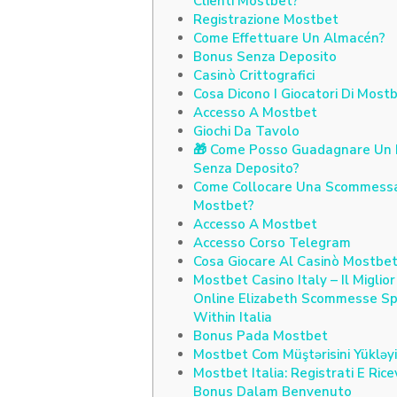
Clienti Mostbet?
Registrazione Mostbet
Come Effettuare Un Almacén?
Bonus Senza Deposito
Casinò Crittografici
Cosa Dicono I Giocatori Di Most
Accesso A Mostbet
Giochi Da Tavolo
🎁 Come Posso Guadagnare Un
Senza Deposito?
Come Collocare Una Scommess
Mostbet?
Accesso A Mostbet
Accesso Corso Telegram
Cosa Giocare Al Casinò Mostbe
Mostbet Casino Italy – Il Miglio
Online Elizabeth Scommesse Sp
Within Italia
Bonus Pada Mostbet
Mostbet Com Müştərisini Yükləy
Mostbet Italia: Registrati E Ricev
Bonus Dalam Benvenuto