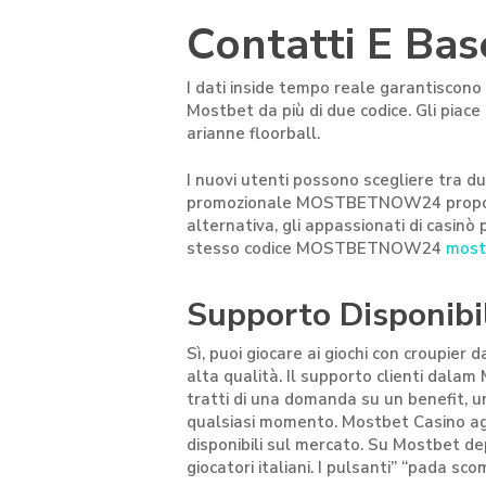
Contatti E Bas
I dati inside tempo reale garantiscono d
Mostbet da più di due codice. Gli piace
arianne floorball.
I nuovi utenti possono scegliere tra d
promozionale MOSTBETNOW24 propositio
alternativa, gli appassionati di casinò
stesso codice MOSTBETNOW24
most
Supporto Disponibi
Sì, puoi giocare ai giochi con croupier
alta qualità. Il supporto clienti dala
tratti di una domanda su un benefit, un
qualsiasi momento. Mostbet Casino agg
disponibili sul mercato. Su Mostbet dep
giocatori italiani. I pulsanti” “pada 