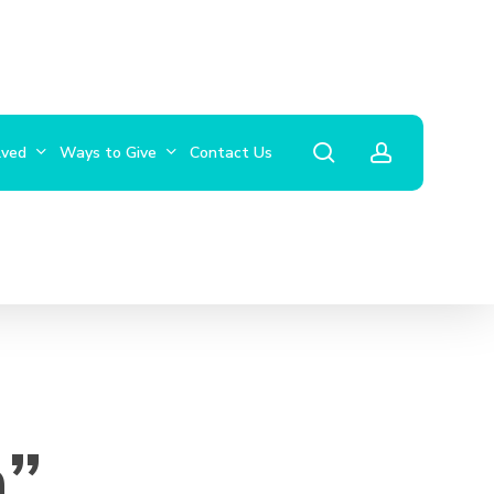
search
account
lved
Ways to Give
Contact Us
n”