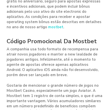
grátis no aniversário, seguro para apostas expressas
e incentivos adicionais, que podem incluir bônus
adicionais pelo uso ativo do site electronic do
aplicativo. As condições para receber e apostar
operating system bônus estão descritas em detalhes
no ano de nosso artigo
mostbet
.
Código Promocional Da Mostbet
A companhia usa todo formato de recompensa para
atrair novos jogadores e manter a new lealdade de
jogadores antigos. Infelizmente, até o momento to
agente de apostas oferece apenas aplicativos
Android. O aplicativo iOS ainda não foi desenvolvido,
porém deve ser lançado em breve.
Gostaria de mencionar o grande número de jogos no
Mostbet Casino, especialmente um jogo Aviator. A
Mostbet tem 1 registro de conta simples, o que é uma
importante vantagem. Vários acumuladores similares
em um número predefinido de beneficios compõem