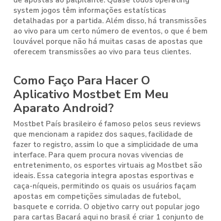
de apostas ao palpitante. Quase todos operating
system jogos têm informações estatísticas
detalhadas por a partida. Além disso, há transmissões
ao vivo para um certo número de eventos, o que é bem
louvável porque não há muitas casas de apostas que
oferecem transmissões ao vivo para teus clientes.
Como Faço Para Hacer O
Aplicativo Mostbet Em Meu
Aparato Android?
Mostbet País brasileiro é famoso pelos seus reviews
que mencionam a rapidez dos saques, facilidade de
fazer to registro, assim lo que a simplicidade de uma
interface. Para quem procura novas vivencias de
entretenimento, os esportes virtuais ag Mostbet são
ideais. Essa categoria integra apostas esportivas e
caça-níqueis, permitindo os quais os usuários façam
apostas em competições simuladas de futebol,
basquete e corrida. O objetivo carry out popular jogo
para cartas Bacará aqui no brasil é criar 1 conjunto de