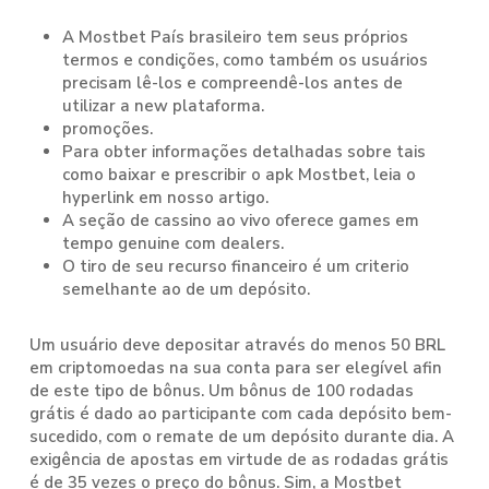
A Mostbet País brasileiro tem seus próprios
termos e condições, como também os usuários
precisam lê-los e compreendê-los antes de
utilizar a new plataforma.
promoções.
Para obter informações detalhadas sobre tais
como baixar e prescribir o apk Mostbet, leia o
hyperlink em nosso artigo.
A seção de cassino ao vivo oferece games em
tempo genuine com dealers.
O tiro de seu recurso financeiro é um criterio
semelhante ao de um depósito.
Um usuário deve depositar através do menos 50 BRL
em criptomoedas na sua conta para ser elegível afin
de este tipo de bônus. Um bônus de 100 rodadas
grátis é dado ao participante com cada depósito bem-
sucedido, com o remate de um depósito durante dia. A
exigência de apostas em virtude de as rodadas grátis
é de 35 vezes o preço do bônus. Sim, a Mostbet