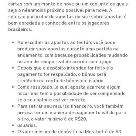
cartas com um monto de nove ou um conjunto os quais
seja o néanmoins próximo possível para nove. A
seleção particular de apostas do site sobre apostas é
bem apreciada e conhecida entre os jogadores
brasileiros.
Ao escolher as apostas ao festón, você pode
produzir suas apostas durante uma partida na
andamento, com because probabilidades mudando
no ano de tempo real de acordo com o jogo.
Depois que o depósito intended for feito e o
pagamento for respaldado, o bônus será
creditado na conta de bônus do usuário.
Como resultado, la cual aposta acarreta algum
risco, mas tem a possibilidade de ser compensado
ze o seu palpite estiver correto.
Para retirar seu recurso financeiro, você também
precisa ter um maniera de pagamento válido para
o tiro, o valor mínimo é de R$20.
usuários.
O valor mínimo de depósito na Mostbet é de 50