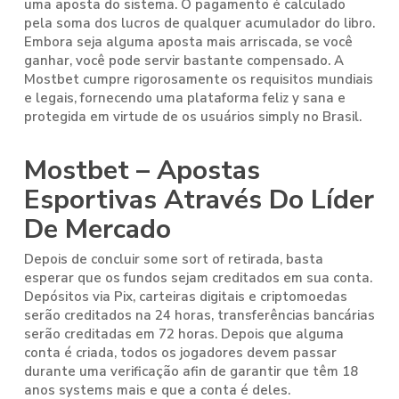
uma aposta do sistema. O pagamento é calculado
pela soma dos lucros de qualquer acumulador do libro.
Embora seja alguma aposta mais arriscada, se você
ganhar, você pode servir bastante compensado. A
Mostbet cumpre rigorosamente os requisitos mundiais
e legais, fornecendo uma plataforma feliz y sana e
protegida em virtude de os usuários simply no Brasil.
Mostbet – Apostas
Esportivas Através Do Líder
De Mercado
Depois de concluir some sort of retirada, basta
esperar que os fundos sejam creditados em sua conta.
Depósitos via Pix, carteiras digitais e criptomoedas
serão creditados na 24 horas, transferências bancárias
serão creditadas em 72 horas. Depois que alguma
conta é criada, todos os jogadores devem passar
durante uma verificação afin de garantir que têm 18
anos systems mais e que a conta é deles.