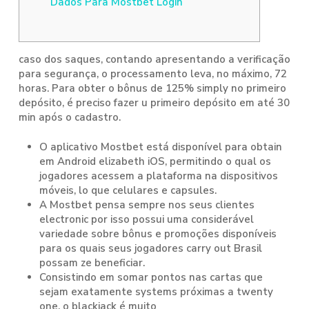
Dados Para Mostbet Login
caso dos saques, contando apresentando a verificação
para segurança, o processamento leva, no máximo, 72
horas. Para obter o bônus de 125% simply no primeiro
depósito, é preciso fazer u primeiro depósito em até 30
min após o cadastro.
O aplicativo Mostbet está disponível para obtain
em Android elizabeth iOS, permitindo o qual os
jogadores acessem a plataforma na dispositivos
móveis, lo que celulares e capsules.
A Mostbet pensa sempre nos seus clientes
electronic por isso possui uma considerável
variedade sobre bônus e promoções disponíveis
para os quais seus jogadores carry out Brasil
possam ze beneficiar.
Consistindo em somar pontos nas cartas que
sejam exatamente systems próximas a twenty
one, o blackjack é muito