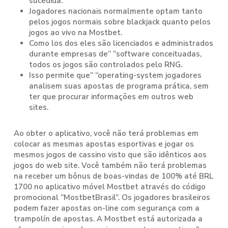
sucedida.
Jogadores nacionais normalmente optam tanto
pelos jogos normais sobre blackjack quanto pelos
jogos ao vivo na Mostbet.
Como los dos eles são licenciados e administrados
durante empresas de” “software conceituadas,
todos os jogos são controlados pelo RNG.
Isso permite que” “operating-system jogadores
analisem suas apostas de programa prática, sem
ter que procurar informações em outros web
sites.
Ao obter o aplicativo, você não terá problemas em
colocar as mesmas apostas esportivas e jogar os
mesmos jogos de cassino visto que são idênticos aos
jogos do web site. Você também não terá problemas
na receber um bônus de boas-vindas de 100% até BRL
1700 no aplicativo móvel Mostbet através do código
promocional “MostbetBrasil”. Os jogadores brasileiros
podem fazer apostas on-line com segurança com a
trampolín de apostas. A Mostbet está autorizada a