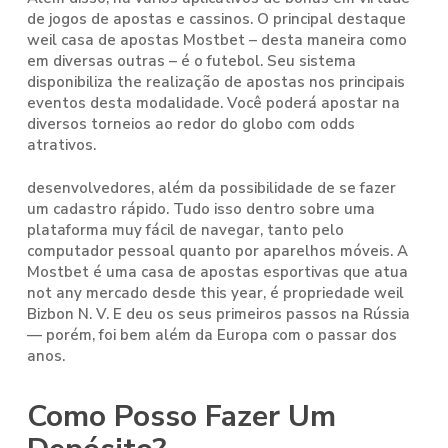
de jogos de apostas e cassinos. O principal destaque
weil casa de apostas Mostbet – desta maneira como
em diversas outras – é o futebol. Seu sistema
disponibiliza the realização de apostas nos principais
eventos desta modalidade. Você poderá apostar na
diversos torneios ao redor do globo com odds
atrativos.
desenvolvedores, além da possibilidade de se fazer
um cadastro rápido. Tudo isso dentro sobre uma
plataforma muy fácil de navegar, tanto pelo
computador pessoal quanto por aparelhos móveis. A
Mostbet é uma casa de apostas esportivas que atua
not any mercado desde this year, é propriedade weil
Bizbon N. V. E deu os seus primeiros passos na Rússia
— porém, foi bem além da Europa com o passar dos
anos.
Como Posso Fazer Um