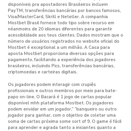
disponíveis pra apostadores Brasileiros incluem
PayTM, transferências bancárias por bancos famosos,
Visa/MasterCard, Skrill e Neteller. A companhia
Mostbet Brasil fornece todo tipo sobre recurso em
néanmoins de 20 idiomas diferentes para garantir
acessibilidade aos teus clientes. Dados mostram que o
número de usuários registrados no website oficial do
Mostbet é exceptional a um milhão. A Casa para
aposta Mostbet proporciona diversas opções para
pagamento, facilitando a experiência dos jogadores
brasileiros, incluindo Pics, transferências bancárias,
criptomoedas e carteiras digitais.
Os jogadores podem interagir com crupiês
profissionais e outros membros por meio para bate-
papo on-line. O Bacará é 1 jogo de cartas popular
disponível mhh plataforma Mostbet. Os jogadores
podem envidar em um jogador,” “banqueiro ou outro
jogador para ganhar, com o objetivo de coletar uma
soma de cartas próxima some sort of 9. O game é fácil
para aprender e agrada tanto a iniciantes quanto a