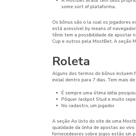
A Mostbet Brasil tem seus própri
some sort of plataforma.
Os bônus são o la cual os jogadores e
está acessível by means of navegadore
tênis tem a possibilidade de apostar 
Cup e outros pela MostBet. A seção 
Roleta
Alguns dos termos do bônus incluem f
inicial dentro para 7 dias. Tem mais d
É sempre uma ótima idéia pesquis
Pôquer Jackpot Stud e muito cepe
No cadastro, um jogador
A seção Ao listo do site de uma Mostb
qualidade da linha de apostas ao vivo
fornecedeores sobre jogos estão sin p