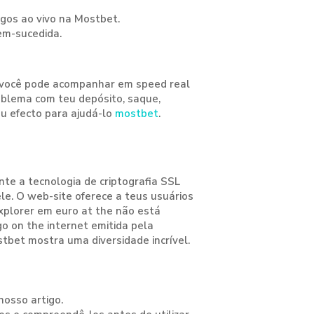
gos ao vivo na Mostbet.
em-sucedida.
, você pode acompanhar em speed real
oblema com teu depósito, saque,
eu efecto para ajudá-lo
mostbet
.
nte a tecnologia de criptografia SSL
e. O web-site oferece a teus usuários
xplorer em euro at the não está
go on the internet emitida pela
bet mostra uma diversidade incrível.
nosso artigo.