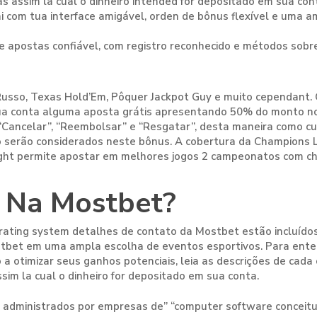
s assim la cual o dinheiro intended for depositado em sua con
ai com tua interface amigável, orden de bônus flexível e uma
de apostas confiável, com registro reconhecido e métodos sobr
usso, Texas Hold’Em, Pôquer Jackpot Guy e muito cependant.
sua conta alguma aposta grátis apresentando 50% do monto n
Cancelar”, “Reembolsar” e “Resgatar”, desta maneira como c
o serão considerados neste bônus. A cobertura da Champions 
ght permite apostar em melhores jogos 2 campeonatos com c
 Na Mostbet?
rating system detalhes de contato da Mostbet estão incluídos
stbet em uma ampla escolha de eventos esportivos. Para ente
a otimizar seus ganhos potenciais, leia as descrições de cada 
sim la cual o dinheiro for depositado em sua conta.
e administrados por empresas de” “computer software conceitu