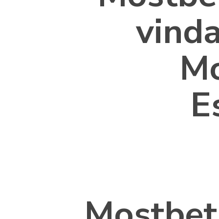
vind
Mo
E
Mostbet 
Hit enter to search or ESC to close