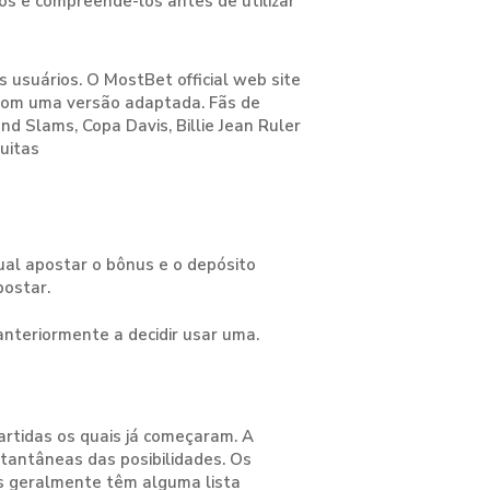
os e compreendê-los antes de utilizar
 usuários. O MostBet official web site
 com uma versão adaptada. Fãs de
d Slams, Copa Davis, Billie Jean Ruler
uitas
ual apostar o bônus e o depósito
postar.
nteriormente a decidir usar uma.
artidas os quais já começaram. A
stantâneas das posibilidades. Os
es geralmente têm alguma lista