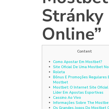
Stránky 
Online”
Content
Como Apostar Em Mostbet?
Site Oficial De Uma Mostbet No 
Roleta
Bônus E Promoções Regulares
Mostbet
Mostbet: O Internet Site Oficial
Líder Em Apostas Esportivas
Cassino Ao Vivo
Informações Sobre The Mostbe
Os Grandes Jogos Do Mostbet 