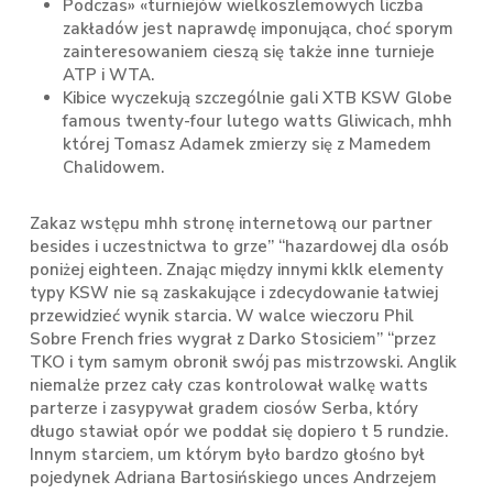
Podczas» «turniejów wielkoszlemowych liczba
zakładów jest naprawdę imponująca, choć sporym
zainteresowaniem cieszą się także inne turnieje
ATP i WTA.
Kibice wyczekują szczególnie gali XTB KSW Globe
famous twenty-four lutego watts Gliwicach, mhh
której Tomasz Adamek zmierzy się z Mamedem
Chalidowem.
Zakaz wstępu mhh stronę internetową our partner
besides i uczestnictwa to grze” “hazardowej dla osób
poniżej eighteen. Znając między innymi kklk elementy
typy KSW nie są zaskakujące i zdecydowanie łatwiej
przewidzieć wynik starcia. W walce wieczoru Phil
Sobre French fries wygrał z Darko Stosiciem” “przez
TKO i tym samym obronił swój pas mistrzowski. Anglik
niemalże przez cały czas kontrolował walkę watts
parterze i zasypywał gradem ciosów Serba, który
długo stawiał opór we poddał się dopiero t 5 rundzie.
Innym starciem, um którym było bardzo głośno był
pojedynek Adriana Bartosińskiego unces Andrzejem