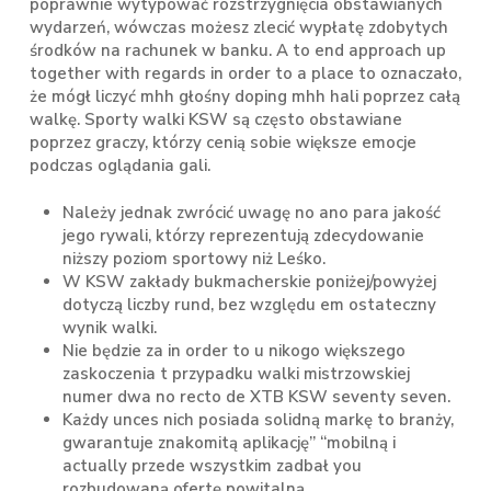
poprawnie wytypować rozstrzygnięcia obstawianych
wydarzeń, wówczas możesz zlecić wypłatę zdobytych
środków na rachunek w banku. A to end approach up
together with regards in order to a place to oznaczało,
że mógł liczyć mhh głośny doping mhh hali poprzez całą
walkę. Sporty walki KSW są często obstawiane
poprzez graczy, którzy cenią sobie większe emocje
podczas oglądania gali.
Należy jednak zwrócić uwagę no ano para jakość
jego rywali, którzy reprezentują zdecydowanie
niższy poziom sportowy niż Leśko.
W KSW zakłady bukmacherskie poniżej/powyżej
dotyczą liczby rund, bez względu em ostateczny
wynik walki.
Nie będzie za in order to u nikogo większego
zaskoczenia t przypadku walki mistrzowskiej
numer dwa no recto de XTB KSW seventy seven.
Każdy unces nich posiada solidną markę to branży,
gwarantuje znakomitą aplikację” “mobilną i
actually przede wszystkim zadbał you
rozbudowaną ofertę powitalną.