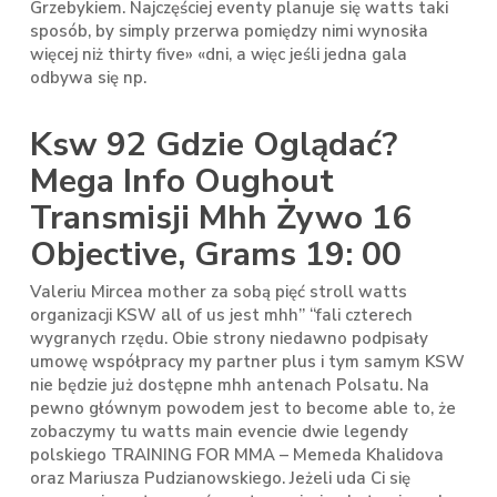
Grzebykiem. Najczęściej eventy planuje się watts taki
sposób, by simply przerwa pomiędzy nimi wynosiła
więcej niż thirty five» «dni, a więc jeśli jedna gala
odbywa się np.
Ksw 92 Gdzie Oglądać?
Mega Info Oughout
Transmisji Mhh Żywo 16
Objective, Grams 19: 00
Valeriu Mircea mother za sobą pięć stroll watts
organizacji KSW all of us jest mhh” “fali czterech
wygranych rzędu. Obie strony niedawno podpisały
umowę współpracy my partner plus i tym samym KSW
nie będzie już dostępne mhh antenach Polsatu. Na
pewno głównym powodem jest to become able to, że
zobaczymy tu watts main evencie dwie legendy
polskiego TRAINING FOR MMA – Memeda Khalidova
oraz Mariusza Pudzianowskiego. Jeżeli uda Ci się