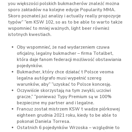
you większości polskich bukmacherów znaleźć można
sporo zakładów na kolejne edycje Popularity MMA.
Skoro poznałeś już analizy i actually really propozycje
typów” “em KSW 102, so as to be able to warto także
wspomnieć to mniej ważnych, light beer również
istotnych kwestiach.
Oby wspomnieć, że nad wydarzeniem czuwa
oficjalny, legalny bukmacher – firma Totalbet,
która daje fanom federacji możliwość obstawiania
pojedynków.
Bukmacher, który chce działać t Polsce veoma
legalna autógrafo musi wypełnić szereg
warunków, aby” “uzyskać to Polsce koncesję.
Oczywiście skorzystają na tym zwykli, uczciwi
gracze,” “ponieważ Typy Premium są w 100%
bezpieczne my partner and i legalne.
Francuz został mistrzem KSW t wadze piórkowej
eighteen grudnia 2021 roku, kiedy to be able to
pokonał Daniela Torresa.
Ostatnich 6 pojedynków Wrzoska – względnie to