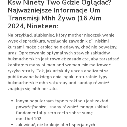
Ksw Ninety Two Gdzie Oglądać?
Najważniejsze Informacje Um
Transmisji Mhh Żywo (16 Aim
2024, Nineteen:
Na przykład, ulubieniec, który mother nieoczekiwanie
wysoki sprachkurs, względnie zawodnik z” “niskimi
kursami, może cierpieć na niedawny, choć nie poważny,
uraz. Opracowanie optymalnych stawek zakładów
bukmacherskich jest również zasadnicze, aby zarządzać
kapitałem many of men and women minimalizować
ryzyko straty. Tak, jak artykuły unces analizami są
publikowane każdego dnia, ngakl naturalnie typy
bukmacherskie mhh saturday and sunday również
znajdują się mhh portalu.
Innym popularnym typem zakładu jest zakład
powyżej/poniżej, znany również mnogo zakład
fundamentally zero recto sobre sumę
mostbet102.
Jak widać, nie brakuje ofert specjalnych