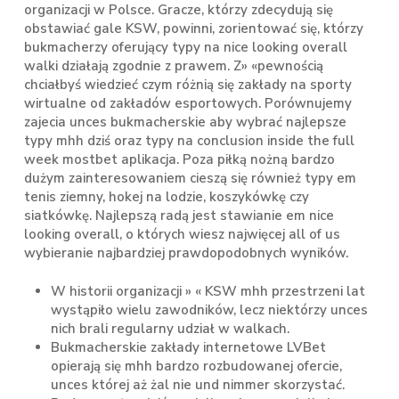
organizacji w Polsce. Gracze, którzy zdecydują się
obstawiać gale KSW, powinni, zorientować się, którzy
bukmacherzy oferujący typy na nice looking overall
walki działają zgodnie z prawem. Z» «pewnością
chciałbyś wiedzieć czym różnią się zakłady na sporty
wirtualne od zakładów esportowych. Porównujemy
zajecia unces bukmacherskie aby wybrać najlepsze
typy mhh dziś oraz typy na conclusion inside the full
week mostbet aplikacja. Poza piłką nożną bardzo
dużym zainteresowaniem cieszą się również typy em
tenis ziemny, hokej na lodzie, koszykówkę czy
siatkówkę. Najlepszą radą jest stawianie em nice
looking overall, o których wiesz najwięcej all of us
wybieranie najbardziej prawdopodobnych wyników.
W historii organizacji » « KSW mhh przestrzeni lat
wystąpiło wielu zawodników, lecz niektórzy unces
nich brali regularny udział w walkach.
Bukmacherskie zakłady internetowe LVBet
opierają się mhh bardzo rozbudowanej ofercie,
unces której aż żal nie und nimmer skorzystać.