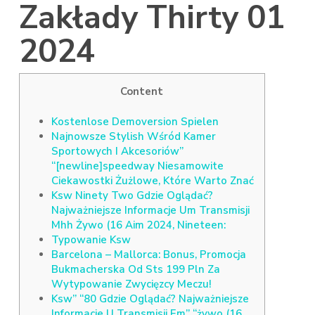
Zakłady Thirty 01
2024
Content
Kostenlose Demoversion Spielen
Najnowsze Stylish Wśród Kamer
Sportowych I Akcesoriów”
“[newline]speedway Niesamowite
Ciekawostki Żużlowe, Które Warto Znać
Ksw Ninety Two Gdzie Oglądać?
Najważniejsze Informacje Um Transmisji
Mhh Żywo (16 Aim 2024, Nineteen:
Typowanie Ksw
Barcelona – Mallorca: Bonus, Promocja
Bukmacherska Od Sts 199 Pln Za
Wytypowanie Zwycięzcy Meczu!
Ksw” “80 Gdzie Oglądać? Najważniejsze
Informacje U Transmisji Em” “żywo (16