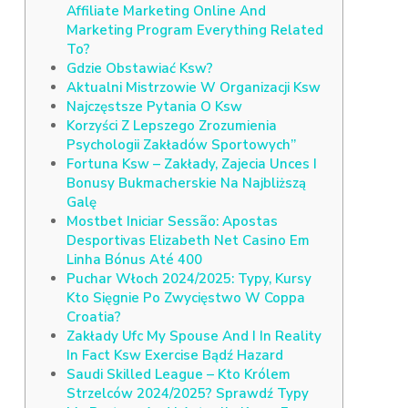
Affiliate Marketing Online And
Marketing Program Everything Related
To?
Gdzie Obstawiać Ksw?
Aktualni Mistrzowie W Organizacji Ksw
Najczęstsze Pytania O Ksw
Korzyści Z Lepszego Zrozumienia
Psychologii Zakładów Sportowych”
Fortuna Ksw – Zakłady, Zajecia Unces I
Bonusy Bukmacherskie Na Najbliższą
Galę
Mostbet Iniciar Sessão: Apostas
Desportivas Elizabeth Net Casino Em
Linha Bónus Até 400
Puchar Włoch 2024/2025: Typy, Kursy
Kto Sięgnie Po Zwycięstwo W Coppa
Croatia?
Zakłady Ufc My Spouse And I In Reality
In Fact Ksw Exercise Bądź Hazard
Saudi Skilled League – Kto Królem
Strzelców 2024/2025? Sprawdź Typy